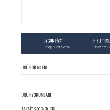
UYGUN FİYAT
HIZLI TES
Hesaplı Fiyat Avantajı
Stoktan satış
ÜRÜN BİLGİLERİ
ÜRÜN YORUMLARI
TAKSİT SEÇENEKLERİ