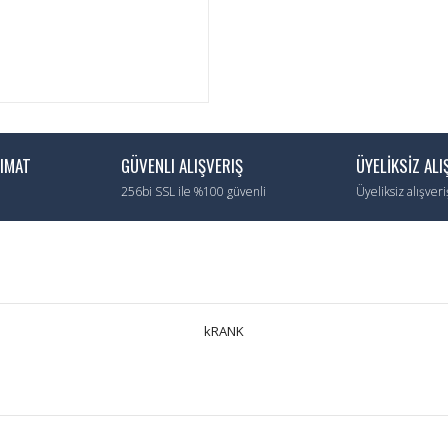
LIMAT
GÜVENLI ALIŞVERIŞ
ÜYELİKSİZ ALI
256bi SSL ile %100 güvenli
Üyeliksiz alışver
kRANK