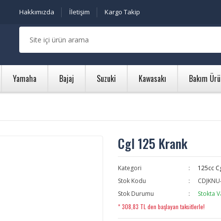
Hakkımızda
İletişim
Kargo Takip
Yamaha
Bajaj
Suzuki
Kawasakı
Bakım Ürü
Cgl 125 Krank
Kategori
125cc C
Stok Kodu
CDJKNU
Stok Durumu
Stokta V
* 308,83 TL den başlayan taksitlerle!