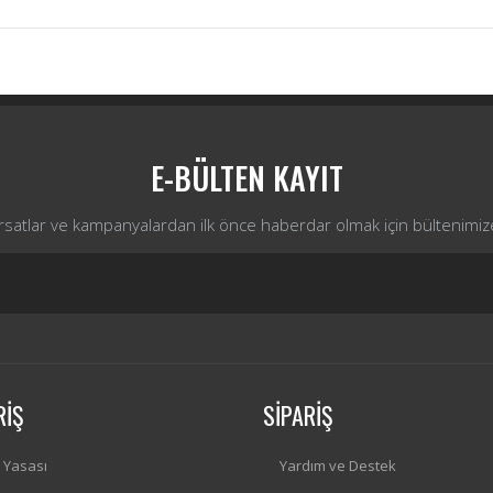
Bu ürüne ilk yorumu siz yapın!
Yorum Yaz
E-BÜLTEN KAYIT
ırsatlar ve kampanyalardan ilk önce haberdar olmak için bültenimiz
RİŞ
SİPARİŞ
i Yasası
Yardım ve Destek