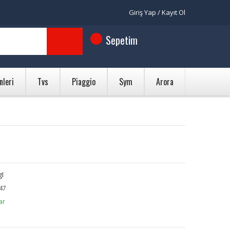
Giriş Yap / Kayıt Ol
Sepetim
nleri
Tvs
Piaggio
Sym
Arora
gl
47
ar