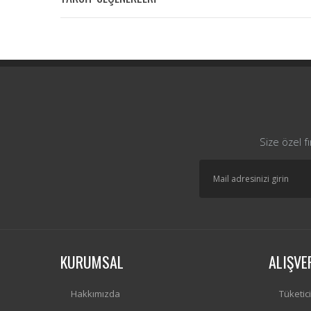
Size özel f
KURUMSAL
ALIŞVE
Hakkımızda
Tüketic