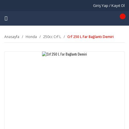
Giriş Yap / Kayıt Ol
Anasayfa
Honda
250cc Crf L
Crf 250 L Far Bağlantı Demiri