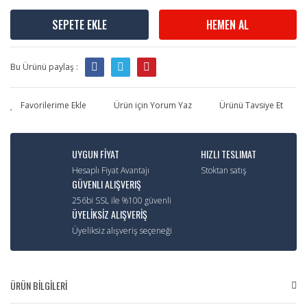
SEPETE EKLE
HEMEN AL
Bu Ürünü paylaş :
Ürün için Yorum Yaz
Ürünü Tavsiye Et
UYGUN FİYAT
HIZLI TESLIMAT
Hesaplı Fiyat Avantajı
Stoktan satış
GÜVENLI ALIŞVERIŞ
256bi SSL ile %100 güvenli
ÜYELİKSİZ ALIŞVERİŞ
Üyeliksiz alışveriş seçeneği
ÜRÜN BİLGİLERİ