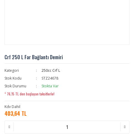
Crf 250 L Far Bağlantı Demiri
Kategori
250cc Crf L
Stok Kodu
STZ24678
Stok Durumu
Stokta Var
* 76,15 TL den başlayan taksitlerle!
Kdv Dahil
403,64 TL