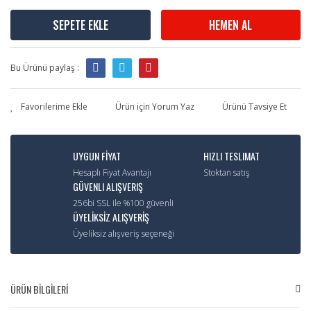
SEPETE EKLE
HEMEN AL
Bu Ürünü paylaş :
Ürün için Yorum Yaz
Ürünü Tavsiye Et
UYGUN FİYAT
HIZLI TESLIMAT
Hesaplı Fiyat Avantajı
Stoktan satış
GÜVENLI ALIŞVERIŞ
256bi SSL ile %100 güvenli
ÜYELİKSİZ ALIŞVERİŞ
Üyeliksiz alışveriş seçeneği
ÜRÜN BİLGİLERİ