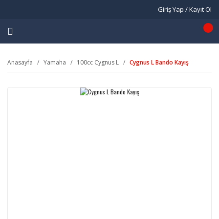
Giriş Yap / Kayıt Ol
Anasayfa
Yamaha
100cc Cygnus L
Cygnus L Bando Kayış