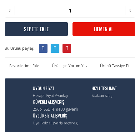
SEPETE EKLE
HEMEN AL
Bu Ürünü paylaş :
Ürün için Yorum Yaz
Ürünü Tavsiye Et
UYGUN FİYAT
HIZLI TESLIMAT
Hesaplı Fiyat Avantajı
Stoktan satış
GÜVENLI ALIŞVERIŞ
256bi SSL ile %100 güvenli
ÜYELİKSİZ ALIŞVERİŞ
Üyeliksiz alışveriş seçeneği