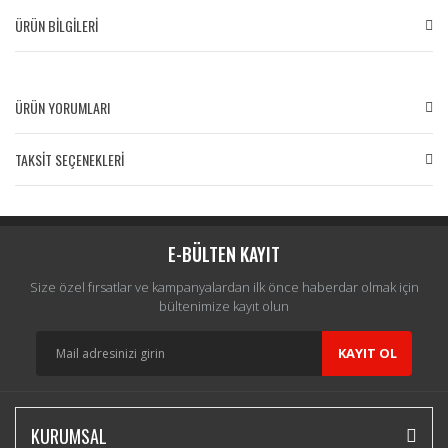
ÜRÜN BİLGİLERİ
ÜRÜN YORUMLARI
TAKSİT SEÇENEKLERİ
Bu ürüne ilk yorumu siz yapın!
Yorum Yaz
E-BÜLTEN KAYIT
Size özel fırsatlar ve kampanyalardan ilk önce haberdar olmak için
bültenimize kayıt olun
KAYIT OL
KURUMSAL