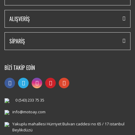
ALIŞVERİŞ
SİPARİŞ
BİZİ TAKİP EDİN
0 (543) 233 75 35
info@motoay.com
Yakuplu mahallesi Hürriyet Bulvarı caddesi no 65 / 17 istanbul
Beylikdüzü