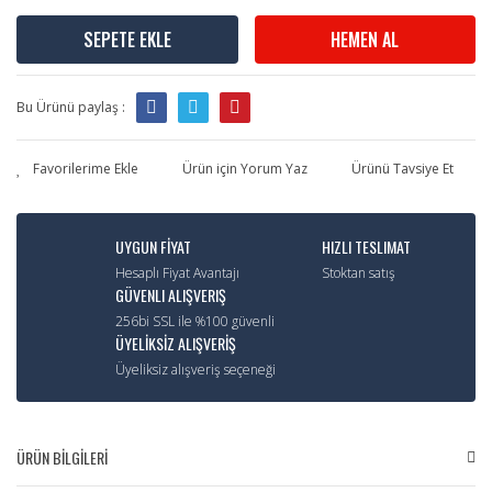
SEPETE EKLE
HEMEN AL
Bu Ürünü paylaş :
Ürün için Yorum Yaz
Ürünü Tavsiye Et
UYGUN FİYAT
HIZLI TESLIMAT
Hesaplı Fiyat Avantajı
Stoktan satış
GÜVENLI ALIŞVERIŞ
256bi SSL ile %100 güvenli
ÜYELİKSİZ ALIŞVERİŞ
Üyeliksiz alışveriş seçeneği
ÜRÜN BİLGİLERİ