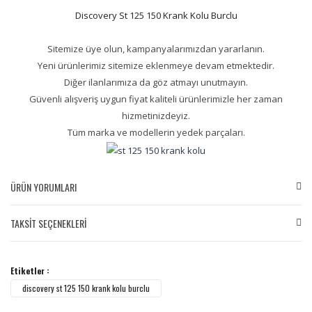
Discovery St 125 150 Krank Kolu Burclu
Sitemize üye olun, kampanyalarımızdan yararlanın.
Yeni ürünlerimiz sitemize eklenmeye devam etmektedir.
Diğer ilanlarımıza da göz atmayı unutmayın.
Güvenli alışveriş uygun fiyat kaliteli ürünlerimizle her zaman
hizmetinizdeyiz.
Tüm marka ve modellerin yedek parçaları.
ÜRÜN YORUMLARI
TAKSİT SEÇENEKLERİ
Bu ürüne ilk yorumu siz yapın!
Etiketler :
Yorum Yaz
discovery st 125 150 krank kolu burclu