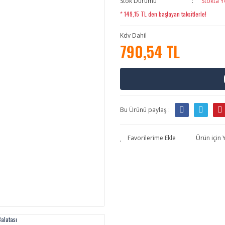
Stok Durumu
Stokta Y
* 149,15 TL den başlayan taksitlerle!
Kdv Dahil
790,54 TL
Bu Ürünü paylaş :
Ürün için