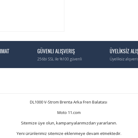
LIMAT
GÜVENLI ALIŞVERIŞ
ÜYELİKSİZ ALI
256bi SSL ile %100 güvenli
Üyeliksiz alışver
DL1000 V-Strom Brenta Arka Fren Balatası
Moto 11.com
Sitemize üye olun, kampanyalarımızdan yararlanın.
Yeni ürünlerimiz sitemize eklenmeye devam etmektedir.