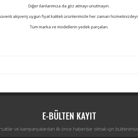
Diğer ilanlarımıza da göz atmayı unutmayın.
üvenli alışveriş uygun fiyat kaliteli ürünlerimizle her zaman hizmetinizdeyi
Tüm marka ve modellerin yedek parçaları.
Bu ürüne ilk yorumu siz yapın!
Yorum Yaz
E-BÜLTEN KAYIT
ırsatlar ve kampanyalardan ilk önce haberdar olmak için bültenimiz