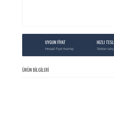
UYGUN FİYAT
HIZLI TES
Hesaplı Fiyat Avantajı
Stoktan satış
ÜRÜN BİLGİLERİ