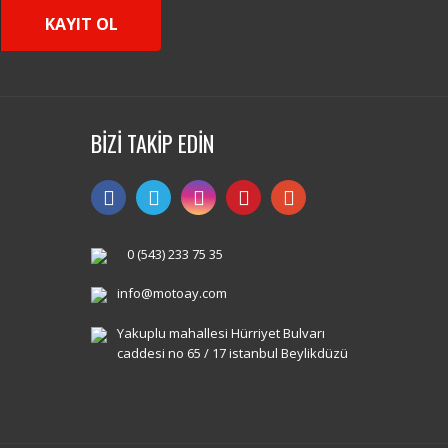
KAYIT OL
BİZİ TAKİP EDİN
0 (543) 233 75 35
info@motoay.com
Yakuplu mahallesi Hürriyet Bulvarı
caddesi no 65 / 17 istanbul Beylikdüzü