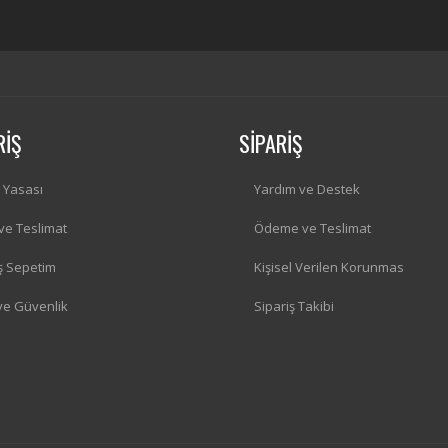
RİŞ
SİPARİŞ
i Yasası
Yardım ve Destek
 ve Teslimat
Ödeme ve Teslimat
iş Sepetim
Kişisel Verilen Korunmas
 ve Güvenlik
Sipariş Takibi