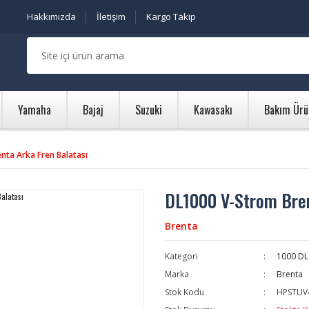
Hakkımızda
İletişim
Kargo Takip
Yamaha
Bajaj
Suzuki
Kawasakı
Bakım Ürü
nta Arka Fren Balatası
DL1000 V-Strom Bren
Brenta
Kategori
1000 DL
Marka
Brenta
Stok Kodu
HPSTUV