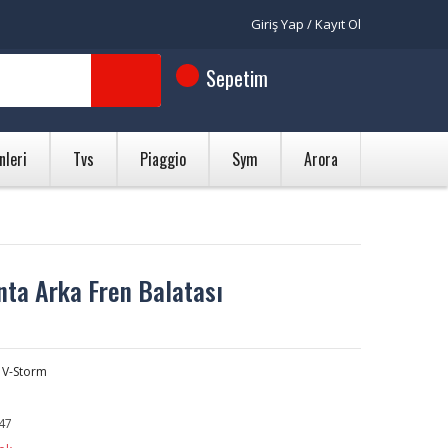
Giriş Yap / Kayıt Ol
Sepetim
nleri
Tvs
Piaggio
Sym
Arora
ta Arka Fren Balatası
 V-Storm
47