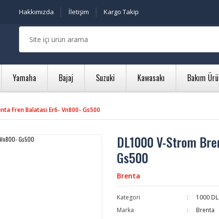
Hakkımızda
İletişim
Kargo Takip
Yamaha
Bajaj
Suzuki
Kawasakı
Bakım Ürü
nta Fren Balatası Er6- Vn800- Gs500
DL1000 V-Strom Bren
Gs500
Brenta
Kategori
1000 DL
Marka
Brenta