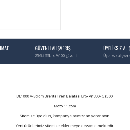
LIMAT
GÜVENLI ALIŞVERIŞ
ÜYELİKSİZ ALI
256bi SSL ile %100 güvenli
Üyeliksiz alışver
DL1000 V-Strom Brenta Fren Balatası Er6- Vn800- Gs500
Moto 11.com
Sitemize üye olun, kampanyalarımızdan yararlanın.
Yeni ürünlerimiz sitemize eklenmeye devam etmektedir.