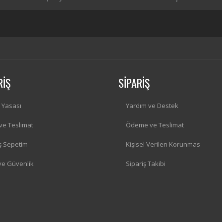
RİŞ
SİPARİŞ
i Yasası
Yardım ve Destek
 ve Teslimat
Ödeme ve Teslimat
iş Sepetim
Kişisel Verilen Korunmas
 ve Güvenlik
Sipariş Takibi