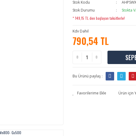
Stok Kodu
AHPSWX
Stok Durumu
Stokta V
* 149,15 TL den başlayan taksitlerle!
Kdv Dahil
790,54 TL
SEP
Bu Ürünü paylaş :
Ürün için