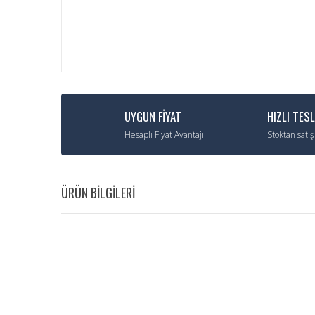
UYGUN FİYAT
HIZLI TES
Hesaplı Fiyat Avantajı
Stoktan satış
ÜRÜN BİLGİLERİ