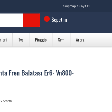
Giriş Yap / Kayıt Ol
Sepetim
nleri
Tvs
Piaggio
Sym
Arora
ta Fren Balatası Er6- Vn800-
 V-Storm