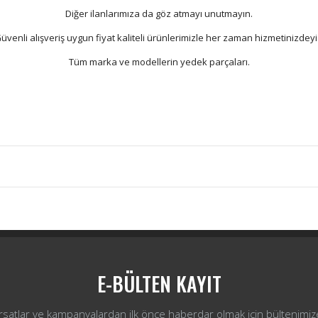
Diğer ilanlarımıza da göz atmayı unutmayın.
üvenli alışveriş uygun fiyat kaliteli ürünlerimizle her zaman hizmetinizdeyi
Tüm marka ve modellerin yedek parçaları.
Bu ürüne ilk yorumu siz yapın!
Yorum Yaz
E-BÜLTEN KAYIT
ırsatlar ve kampanyalardan ilk önce haberdar olmak için bültenimiz