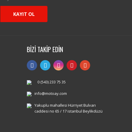
KAYIT OL
BİZİ TAKİP EDİN
0 (543) 233 75 35
info@motoay.com
Yakuplu mahallesi Hürriyet Bulvarı
caddesi no 65 / 17 istanbul Beylikdüzü