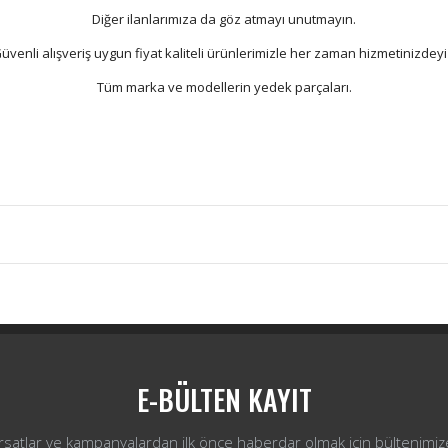
Diğer ilanlarımıza da göz atmayı unutmayın.
üvenli alışveriş uygun fiyat kaliteli ürünlerimizle her zaman hizmetinizdeyi
Tüm marka ve modellerin yedek parçaları.
Bu ürüne ilk yorumu siz yapın!
Yorum Yaz
E-BÜLTEN KAYIT
ırsatlar ve kampanyalardan ilk önce haberdar olmak için bültenimiz