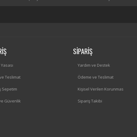
RİŞ
SİPARİŞ
i Yasası
Yardım ve Destek
 ve Teslimat
Ödeme ve Teslimat
iş Sepetim
Kişisel Verilen Korunmas
 ve Güvenlik
Sipariş Takibi