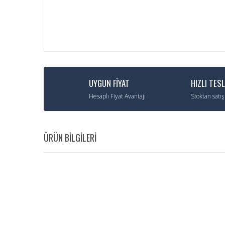
UYGUN FİYAT
HIZLI TES
Hesaplı Fiyat Avantajı
Stoktan satış
ÜRÜN BİLGİLERİ