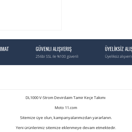
LIMAT
GÜVENLI ALIŞVERIŞ
ÜYELİKSİZ ALI
256bi SSL ile %100 güvenli
Üyeliksiz alışver
DL1000 V-Strom Devirdaim Tamir Keçe Takımı
Moto 11.com
Sitemize üye olun, kampanyalarımızdan yararlanın.
Yeni ürünlerimiz sitemize eklenmeye devam etmektedir.