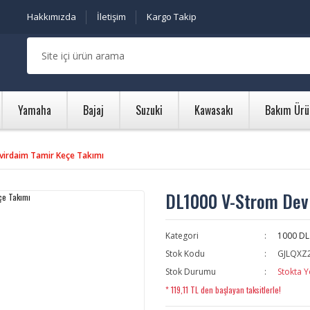
Hakkımızda
İletişim
Kargo Takip
Yamaha
Bajaj
Suzuki
Kawasakı
Bakım Ürü
irdaim Tamir Keçe Takımı
DL1000 V-Strom Dev
Kategori
1000 DL
Stok Kodu
GJLQXZ
Stok Durumu
Stokta Y
* 119,11 TL den başlayan taksitlerle!