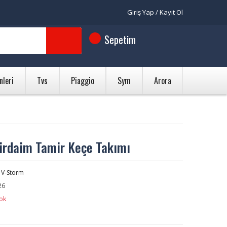
Giriş Yap / Kayıt Ol
Sepetim
nleri
Tvs
Piaggio
Sym
Arora
irdaim Tamir Keçe Takımı
 V-Storm
26
ok