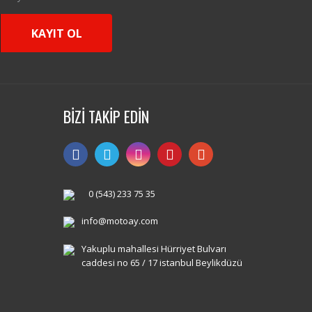
KAYIT OL
BİZİ TAKİP EDİN
0 (543) 233 75 35
info@motoay.com
Yakuplu mahallesi Hürriyet Bulvarı
caddesi no 65 / 17 istanbul Beylikdüzü