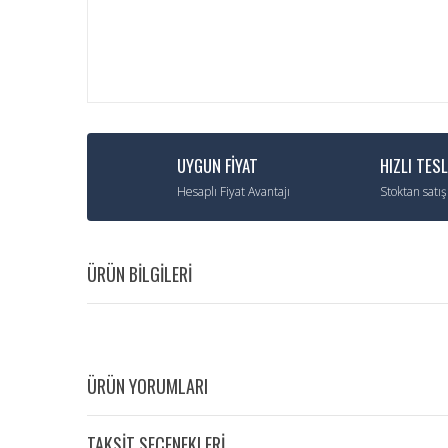
UYGUN FİYAT
HIZLI TES
Hesaplı Fiyat Avantajı
Stoktan satış
ÜRÜN BİLGİLERİ
ÜRÜN YORUMLARI
TAKSİT SEÇENEKLERİ