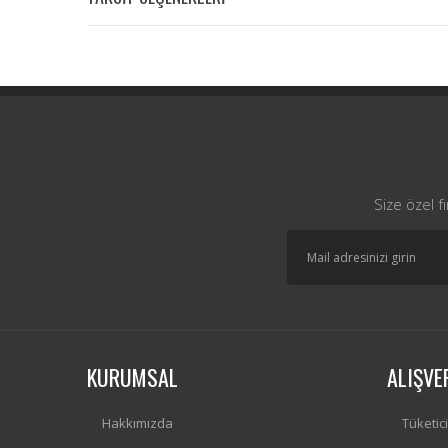
Size özel f
KURUMSAL
ALIŞVE
Hakkımızda
Tüketic