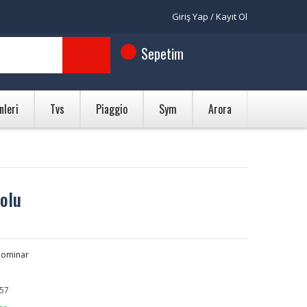
Giriş Yap / Kayıt Ol
Sepetim
nleri
Tvs
Piaggio
Sym
Arora
olu
Dominar
57