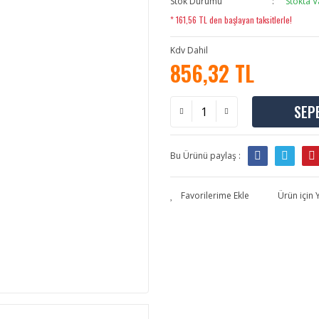
Stok Durumu
Stokta V
* 161,56 TL den başlayan taksitlerle!
Kdv Dahil
856,32 TL
SEP
Bu Ürünü paylaş :
Ürün için