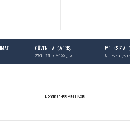
LIMAT
GÜVENLI ALIŞVERIŞ
ÜYELİKSİZ ALI
256bi SSL ile %100 güvenli
Üyeliksiz alışver
Dominar 400 Vites Kolu