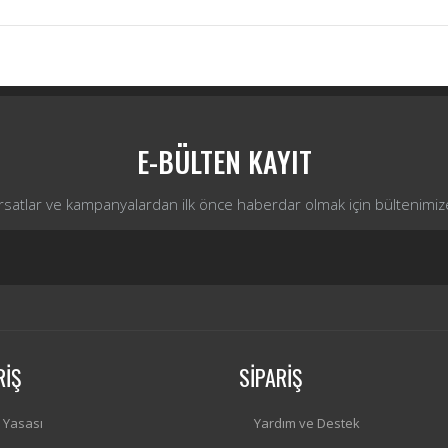
Bu ürüne ilk yorumu siz yapın!
Yorum Yaz
E-BÜLTEN KAYIT
ırsatlar ve kampanyalardan ilk önce haberdar olmak için bültenimiz
RİŞ
SİPARİŞ
i Yasası
Yardım ve Destek