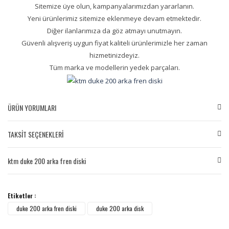
Sitemize üye olun, kampanyalarımızdan yararlanın.
Yeni ürünlerimiz sitemize eklenmeye devam etmektedir.
Diğer ilanlarımıza da göz atmayı unutmayın.
Güvenli alışveriş uygun fiyat kaliteli ürünlerimizle her zaman
hizmetinizdeyiz.
Tüm marka ve modellerin yedek parçaları.
ÜRÜN YORUMLARI
TAKSİT SEÇENEKLERİ
Bu ürüne ilk yorumu siz yapın!
ktm duke 200 arka fren diski
Yorum Yaz
Etiketler :
duke 200 arka fren diski
duke 200 arka disk