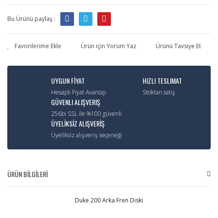
Bu Ürünü paylaş :
Ürün için Yorum Yaz
Ürünü Tavsiye Et
UYGUN FİYAT
HIZLI TESLIMAT
Hesaplı Fiyat Avantajı
Stoktan satış
GÜVENLI ALIŞVERIŞ
256bi SSL ile %100 güvenli
ÜYELİKSİZ ALIŞVERİŞ
Üyeliksiz alışveriş seçeneği
ÜRÜN BİLGİLERİ
Duke 200 Arka Fren Diski