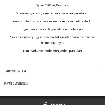
Dylan 150 Yağ Pompası
Sitemize üye olun, kampanyalarımızdan yararlanın.
Yeni ürünlerimiz sitemize eklenmeye devam etmektedir.
Diğer ilanlarımıza da göz atmayı unutmayın.
Güvenli alışveriş uygun fiyat kaliteli ürünlerimizle her zaman
hizmetinizdeyiz.
Tüm marka ve modellerin yedek parçaları.
ÜRÜN YORUMLARI
TAKSİT SEÇENEKLERİ
Bu ürüne ilk yorumu siz yapın!
Yorum Yaz