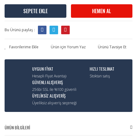
SEPETE EKLE
HEMEN AL
Bu Ürünü paylaş :
Ürün için Yorum Yaz
Ürünü Tavsiye Et
UYGUN FİYAT
HIZLI TESLIMAT
Hesaplı Fiyat Avantajı
Stoktan satış
GÜVENLI ALIŞVERIŞ
256bi SSL ile %100 güvenli
ÜYELİKSİZ ALIŞVERİŞ
Üyeliksiz alışveriş seçeneği
ÜRÜN BİLGİLERİ