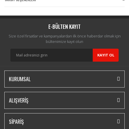
Bu ürüne ilk yorumu siz yapın!
Yorum Yaz
E-BÜLTEN KAYIT
Size özel fırsatlar ve kampanyalardan ilk önce haberdar olmak için
bültenimize kayıt olun
KAYIT OL
KURUMSAL
ALIŞVERİŞ
SİPARİŞ