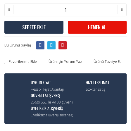
SEPETE EKLE
HEMEN AL
Bu Ürünü paylaş :
Ürün için Yorum Yaz
Ürünü Tavsiye Et
UYGUN FİYAT
HIZLI TESLIMAT
Hesaplı Fiyat Avantajı
Stoktan satış
GÜVENLI ALIŞVERIŞ
256bi SSL ile %100 güvenli
ÜYELİKSİZ ALIŞVERİŞ
Üyeliksiz alışveriş seçeneği