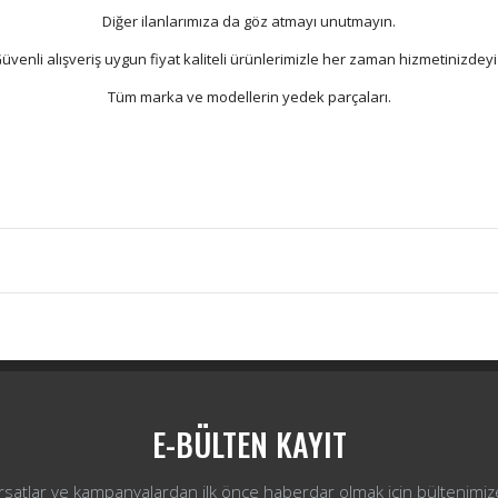
Diğer ilanlarımıza da göz atmayı unutmayın.
üvenli alışveriş uygun fiyat kaliteli ürünlerimizle her zaman hizmetinizdeyi
Tüm marka ve modellerin yedek parçaları.
Bu ürüne ilk yorumu siz yapın!
Yorum Yaz
E-BÜLTEN KAYIT
ırsatlar ve kampanyalardan ilk önce haberdar olmak için bültenimiz