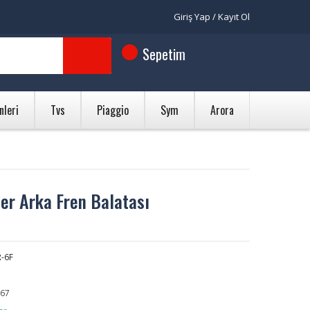
Giriş Yap / Kayıt Ol
Sepetim
nleri
Tvs
Piaggio
Sym
Arora
er Arka Fren Balatası
R-6F
67