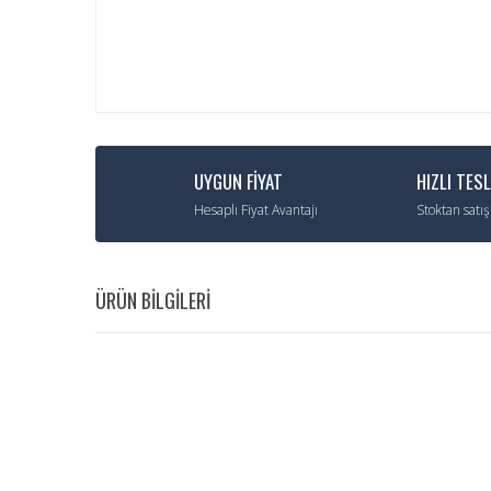
UYGUN FİYAT
HIZLI TES
Hesaplı Fiyat Avantajı
Stoktan satış
ÜRÜN BİLGİLERİ