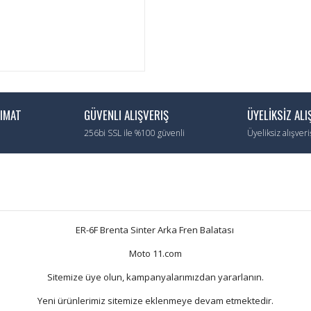
LIMAT
GÜVENLI ALIŞVERIŞ
ÜYELİKSİZ ALI
256bi SSL ile %100 güvenli
Üyeliksiz alışver
ER-6F Brenta Sinter Arka Fren Balatası
Moto 11.com
Sitemize üye olun, kampanyalarımızdan yararlanın.
Yeni ürünlerimiz sitemize eklenmeye devam etmektedir.