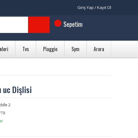
Giriş Yap / Kayıt Ol
Sepetim
nleri
Tvs
Piaggio
Sym
Arora
 uc Dişlisi
ddle 2
Y78
ar