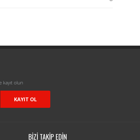
e kayıt olun
KAYIT OL
BİZİ TAKİP EDİN