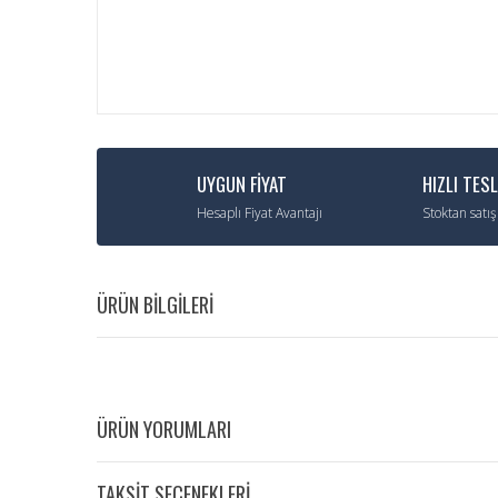
UYGUN FİYAT
HIZLI TES
Hesaplı Fiyat Avantajı
Stoktan satış
ÜRÜN BİLGİLERİ
ÜRÜN YORUMLARI
TAKSİT SEÇENEKLERİ