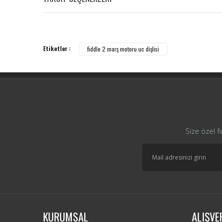
Etiketler :
fiddle 2 marş motoru uc dişlisi
Size özel f
KURUMSAL
ALIŞVE