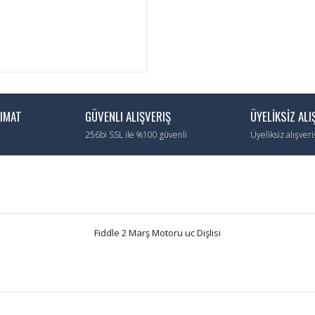
LIMAT
GÜVENLI ALIŞVERIŞ
ÜYELİKSİZ ALI
256bi SSL ile %100 güvenli
Üyeliksiz alışver
Fiddle 2 Marş Motoru uc Dişlisi