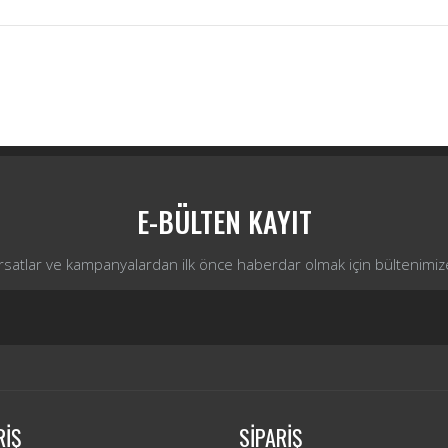
Bu ürüne ilk yorumu siz yapın!
Yorum Yaz
E-BÜLTEN KAYIT
ırsatlar ve kampanyalardan ilk önce haberdar olmak için bültenimiz
RİŞ
SİPARİŞ