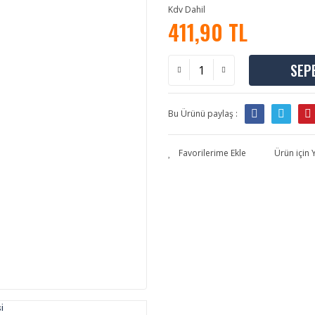
Kdv Dahil
411,90 TL
SEP
Bu Ürünü paylaş :
Ürün için