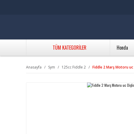
TÜM KATEGORİLER
Honda
Anasayfa
Sym
125cc Fiddle 2
Fiddle 2 Marş Motoru uc D