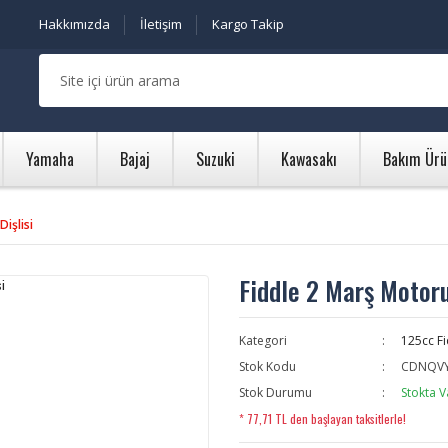
Hakkımızda
İletişim
Kargo Takip
Yamaha
Bajaj
Suzuki
Kawasakı
Bakım Ürü
işlisi
Fiddle 2 Marş Motoru
Kategori
125cc Fi
Stok Kodu
CDNQV
Stok Durumu
Stokta V
* 77,71 TL den başlayan taksitlerle!