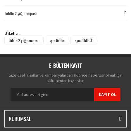
Bu ürüne ilk yorumu siz yapın!
fiddle 2 yağ pompası
Yorum Yaz
Etiketler :
fiddle 2 yağ pompası
sym fiddle
sym fiddle 3
E-BÜLTEN KAYIT
Size özel fırsatlar ve kampanyalardan ilk önce haberdar olmak için
bültenimize kayıt olun
KAYIT OL
KURUMSAL