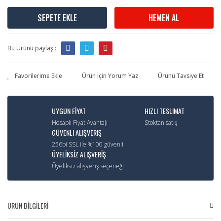
SEPETE EKLE
HEMEN AL
Bu Ürünü paylaş :
Ürün için Yorum Yaz
Ürünü Tavsiye Et
UYGUN FİYAT
HIZLI TESLIMAT
Hesaplı Fiyat Avantajı
Stoktan satış
GÜVENLI ALIŞVERIŞ
256bi SSL ile %100 güvenli
ÜYELİKSİZ ALIŞVERİŞ
Üyeliksiz alışveriş seçeneği
ÜRÜN BİLGİLERİ