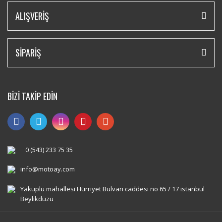
ALIŞVERİŞ
SİPARİŞ
BİZİ TAKİP EDİN
0 (543) 233 75 35
info@motoay.com
Yakuplu mahallesi Hürriyet Bulvarı caddesi no 65 / 17 istanbul
Beylikdüzü