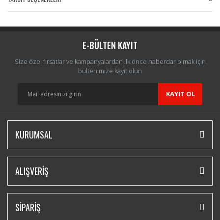
Bu ürüne ilk yorumu siz yapın!
Yorum Yaz
E-BÜLTEN KAYIT
Size özel fırsatlar ve kampanyalardan ilk önce haberdar olmak için
bültenimize kayıt olun
KAYIT OL
KURUMSAL
ALIŞVERİŞ
SİPARİŞ