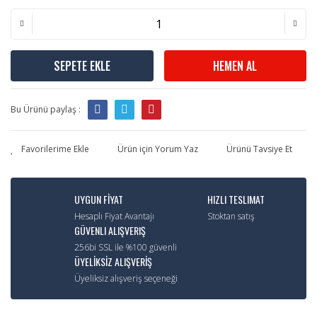
SEPETE EKLE
HEMEN AL
Bu Ürünü paylaş :
Ürün için Yorum Yaz
Ürünü Tavsiye Et
UYGUN FİYAT
HIZLI TESLIMAT
Hesaplı Fiyat Avantajı
Stoktan satış
GÜVENLI ALIŞVERIŞ
256bi SSL ile %100 güvenli
ÜYELİKSİZ ALIŞVERİŞ
Üyeliksiz alışveriş seçeneği