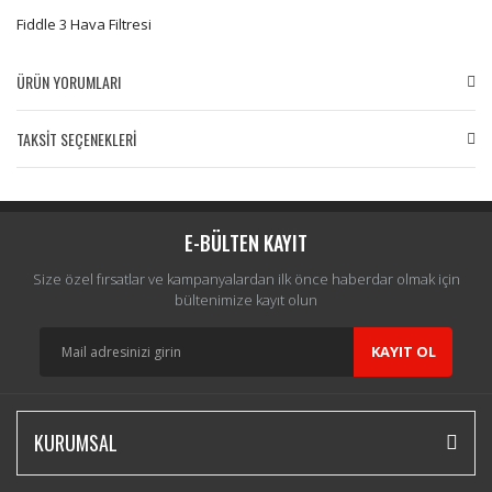
Fiddle 3 Hava Filtresi
ÜRÜN YORUMLARI
TAKSİT SEÇENEKLERİ
Bu ürüne ilk yorumu siz yapın!
Yorum Yaz
E-BÜLTEN KAYIT
Size özel fırsatlar ve kampanyalardan ilk önce haberdar olmak için
bültenimize kayıt olun
KAYIT OL
KURUMSAL