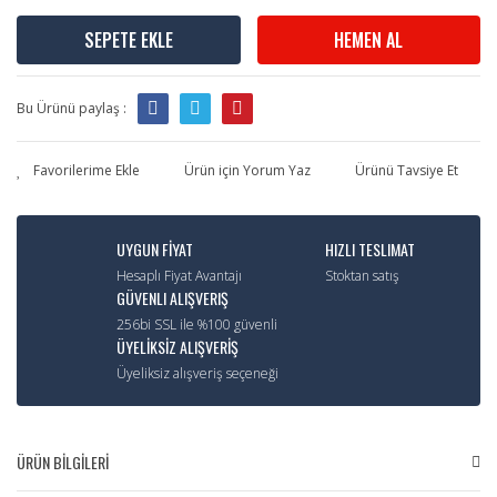
SEPETE EKLE
HEMEN AL
Bu Ürünü paylaş :
Ürün için Yorum Yaz
Ürünü Tavsiye Et
UYGUN FİYAT
HIZLI TESLIMAT
Hesaplı Fiyat Avantajı
Stoktan satış
GÜVENLI ALIŞVERIŞ
256bi SSL ile %100 güvenli
ÜYELİKSİZ ALIŞVERİŞ
Üyeliksiz alışveriş seçeneği
ÜRÜN BİLGİLERİ