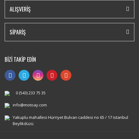
ALIŞVERİŞ
SİPARİŞ
BİZİ TAKİP EDİN
0 (543) 233 75 35
info@motoay.com
Yakuplu mahallesi Hürriyet Bulvarı caddesi no 65 / 17 istanbul
Beylikdüzü