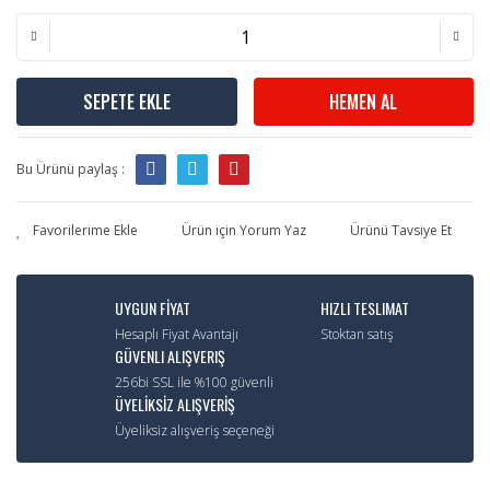
SEPETE EKLE
HEMEN AL
Bu Ürünü paylaş :
Ürün için Yorum Yaz
Ürünü Tavsiye Et
UYGUN FİYAT
HIZLI TESLIMAT
Hesaplı Fiyat Avantajı
Stoktan satış
GÜVENLI ALIŞVERIŞ
256bi SSL ile %100 güvenli
ÜYELİKSİZ ALIŞVERİŞ
Üyeliksiz alışveriş seçeneği