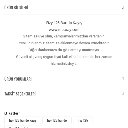
ÜRÜN BİLGİLERİ
Fizy 125 Bando Kayış
www.motoay.com
Sitemize üye olun, kampanyalarımızdan yararlanın.
Yeni ürünlerimiz sitemize eklenmeye devam etmektedir.
Diğer ilanlarımıza da göz atmayı unutmayın.
Güvenli alışveriş uygun fiyat kaliteli ürünlerimizle her zaman
hizmetinizdeyiz.
ÜRÜN YORUMLARI
TAKSİT SEÇENEKLERİ
Bu ürüne ilk yorumu siz yapın!
Etiketler :
Yorum Yaz
fizy 125 bando kayış
fizy 125 bando
fızy 125