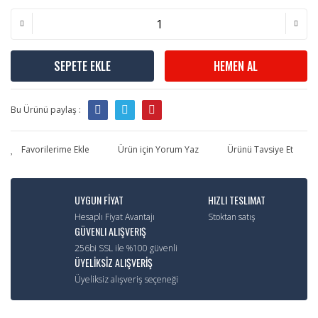
SEPETE EKLE
HEMEN AL
Bu Ürünü paylaş :
Ürün için Yorum Yaz
Ürünü Tavsiye Et
UYGUN FİYAT
HIZLI TESLIMAT
Hesaplı Fiyat Avantajı
Stoktan satış
GÜVENLI ALIŞVERIŞ
256bi SSL ile %100 güvenli
ÜYELİKSİZ ALIŞVERİŞ
Üyeliksiz alışveriş seçeneği