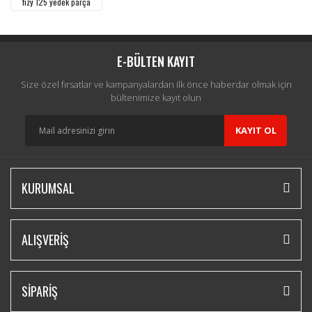
fizy 125 yedek parça
E-BÜLTEN KAYIT
Size özel fırsatlar ve kampanyalardan ilk önce haberdar olmak için
bültenimize kayıt olun
KAYIT OL
KURUMSAL
ALIŞVERİŞ
SİPARİŞ