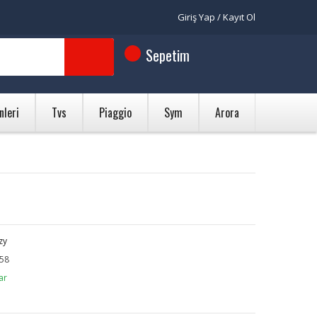
Giriş Yap / Kayıt Ol
Sepetim
nleri
Tvs
Piaggio
Sym
Arora
zy
58
ar