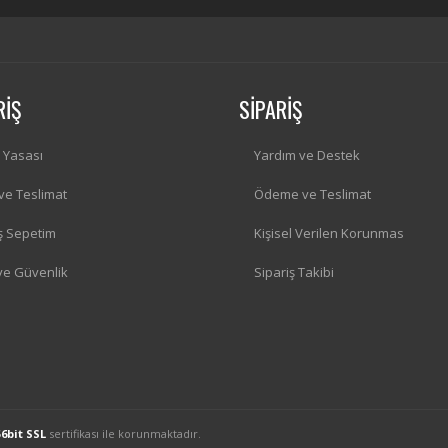
RİŞ
SİPARİŞ
i Yasası
Yardım ve Destek
 ve Teslimat
Ödeme ve Teslimat
iş Sepetim
Kişisel Verilen Korunmas
 ve Güvenlik
Sipariş Takibi
56bit SSL
sertifikası ile korunmaktadır.