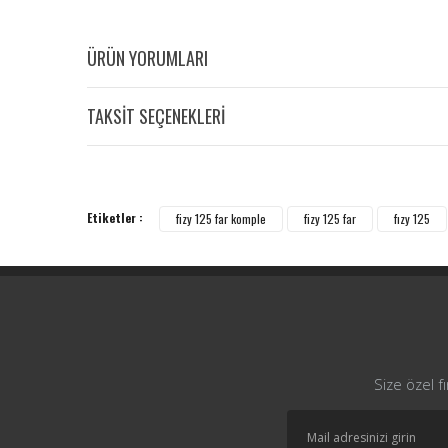
ÜRÜN YORUMLARI
TAKSİT SEÇENEKLERİ
Etiketler :
fizy 125 far komple
fizy 125 far
fızy 125
Size özel f