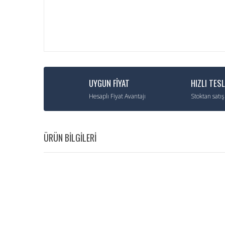
UYGUN FİYAT
HIZLI TES
Hesaplı Fiyat Avantajı
Stoktan satış
ÜRÜN BİLGİLERİ