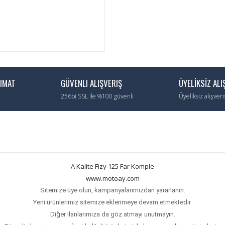
LIMAT
GÜVENLI ALIŞVERIŞ
ÜYELİKSİZ ALI
256bi SSL ile %100 güvenli
Üyeliksiz alışver
A Kalite Fizy 125 Far Komple
www.motoay.com
Sitemize üye olun, kampanyalarımızdan yararlanın.
Yeni ürünlerimiz sitemize eklenmeye devam etmektedir.
Diğer ilanlarımıza da göz atmayı unutmayın.