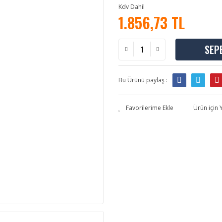
Kdv Dahil
1.856,73 TL
SEP
Bu Ürünü paylaş :
Ürün için