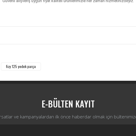
Güvenli alışveriş uygun fiyat kaliteli ürünlerimizle her zaman hizmetinizdeyiz.
Bu ürüne ilk yorumu siz yapın!
Yorum Yaz
fizy 125 yedek parça
E-BÜLTEN KAYIT
ırsatlar ve kampanyalardan ilk önce haberdar olmak için bültenimiz