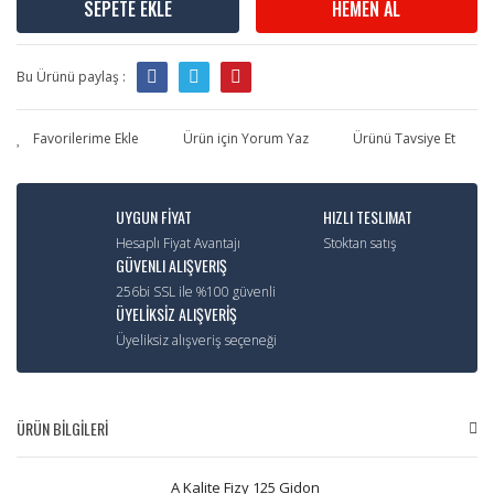
SEPETE EKLE
HEMEN AL
Bu Ürünü paylaş :
Ürün için Yorum Yaz
Ürünü Tavsiye Et
UYGUN FİYAT
HIZLI TESLIMAT
Hesaplı Fiyat Avantajı
Stoktan satış
GÜVENLI ALIŞVERIŞ
256bi SSL ile %100 güvenli
ÜYELİKSİZ ALIŞVERİŞ
Üyeliksiz alışveriş seçeneği
ÜRÜN BİLGİLERİ
A Kalite Fizy 125 Gidon