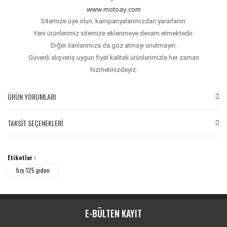
www.motoay.com
Sitemize üye olun, kampanyalarımızdan yararlanın.
Yeni ürünlerimiz sitemize eklenmeye devam etmektedir.
Diğer ilanlarımıza da göz atmayı unutmayın.
Güvenli alışveriş uygun fiyat kaliteli ürünlerimizle her zaman
hizmetinizdeyiz.
ÜRÜN YORUMLARI
TAKSİT SEÇENEKLERİ
Bu ürüne ilk yorumu siz yapın!
Etiketler :
Yorum Yaz
fizy 125 gidon
E-BÜLTEN KAYIT