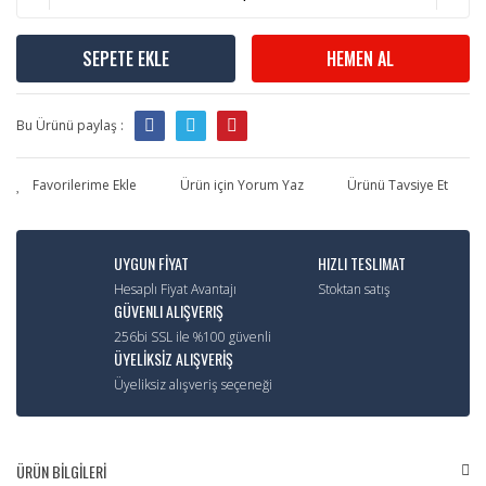
SEPETE EKLE
HEMEN AL
Bu Ürünü paylaş :
Ürün için Yorum Yaz
Ürünü Tavsiye Et
UYGUN FİYAT
HIZLI TESLIMAT
Hesaplı Fiyat Avantajı
Stoktan satış
GÜVENLI ALIŞVERIŞ
256bi SSL ile %100 güvenli
ÜYELİKSİZ ALIŞVERİŞ
Üyeliksiz alışveriş seçeneği
ÜRÜN BİLGİLERİ