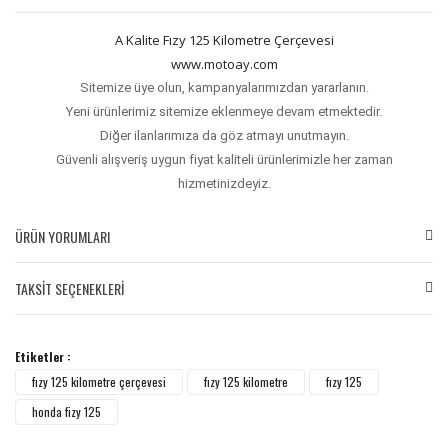
A Kalite Fızy 125 Kilometre Çerçevesi
www.motoay.com
Sitemize üye olun, kampanyalarımızdan yararlanın.
Yeni ürünlerimiz sitemize eklenmeye devam etmektedir.
Diğer ilanlarımıza da göz atmayı unutmayın.
Güvenli alışveriş uygun fiyat kaliteli ürünlerimizle her zaman
hizmetinizdeyiz.
ÜRÜN YORUMLARI
TAKSİT SEÇENEKLERİ
Bu ürüne ilk yorumu siz yapın!
Etiketler :
Yorum Yaz
fızy 125 kilometre çerçevesi
fızy 125 kilometre
fızy 125
honda fizy 125