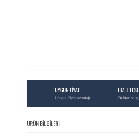
UYGUN FİYAT
HIZLI TES
Hesaplı Fiyat Avantajı
Stoktan satış
ÜRÜN BİLGİLERİ