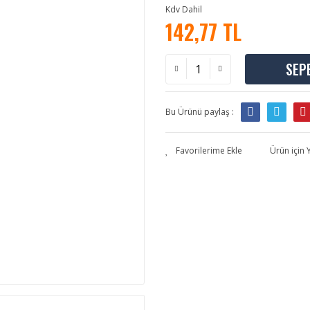
Kdv Dahil
142,77 TL
SEP
Bu Ürünü paylaş :
Ürün için