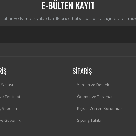
E-BÜLTEN KAYIT
ırsatlar ve kampanyalardan ilk önce haberdar olmak için bültenimiz
RİŞ
SİPARİŞ
i Yasası
Yardım ve Destek
 ve Teslimat
Ödeme ve Teslimat
iş Sepetim
Kişisel Verilen Korunmas
 ve Güvenlik
Sipariş Takibi