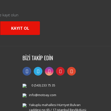
e kayıt olun
KAYIT OL
BİZİ TAKİP EDİN
0 (543) 233 75 35
info@motoay.com
Yakuplu mahallesi Hürriyet Bulvarı
caddesi no 65 / 17 istanbul Beylikdüzü