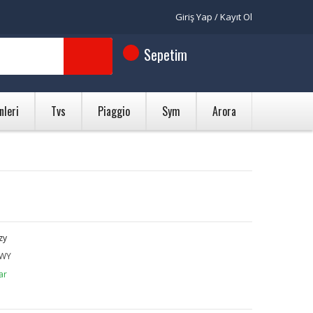
Giriş Yap / Kayıt Ol
Sepetim
nleri
Tvs
Piaggio
Sym
Arora
zy
WY
ar