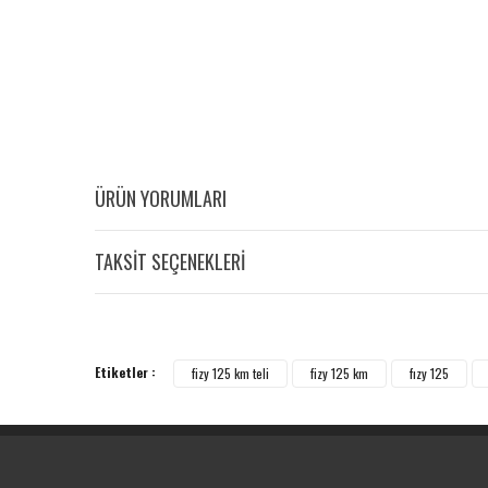
ÜRÜN YORUMLARI
TAKSİT SEÇENEKLERİ
Etiketler :
fizy 125 km teli
fizy 125 km
fızy 125