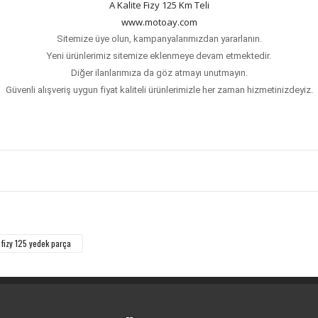
A Kalite Fizy 125 Km Teli
www.motoay.com
Sitemize üye olun, kampanyalarımızdan yararlanın.
Yeni ürünlerimiz sitemize eklenmeye devam etmektedir.
Diğer ilanlarımıza da göz atmayı unutmayın.
Güvenli alışveriş uygun fiyat kaliteli ürünlerimizle her zaman hizmetinizdeyiz.
Bu ürüne ilk yorumu siz yapın!
Yorum Yaz
fizy 125 yedek parça