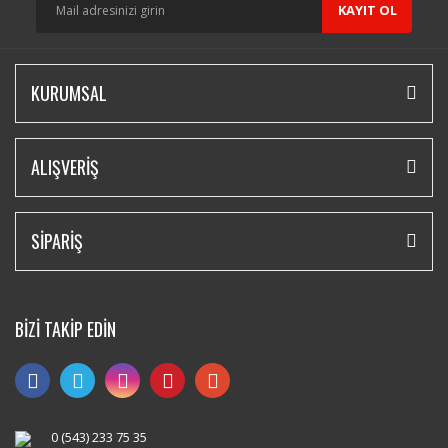
KAYIT OL
KURUMSAL
ALIŞVERİŞ
SİPARİŞ
BİZİ TAKİP EDİN
0 (543) 233 75 35