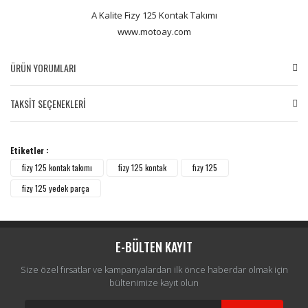
A Kalite Fizy 125 Kontak Takımı
www.motoay.com
ÜRÜN YORUMLARI
TAKSİT SEÇENEKLERİ
Bu ürüne ilk yorumu siz yapın!
Etiketler :
Yorum Yaz
fizy 125 kontak takımı
fizy 125 kontak
fızy 125
fizy 125 yedek parça
E-BÜLTEN KAYIT
Size özel fırsatlar ve kampanyalardan ilk önce haberdar olmak için
bültenimize kayıt olun