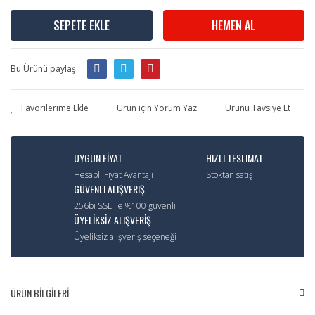
SEPETE EKLE
HEMEN AL
Bu Ürünü paylaş :
Ürün için Yorum Yaz
Ürünü Tavsiye Et
UYGUN FİYAT
HIZLI TESLIMAT
Hesaplı Fiyat Avantajı
Stoktan satış
GÜVENLI ALIŞVERIŞ
256bi SSL ile %100 güvenli
ÜYELİKSİZ ALIŞVERİŞ
Üyeliksiz alışveriş seçeneği
ÜRÜN BİLGİLERİ