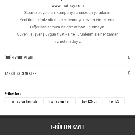
www.motoay.com
Sitemize üye olun, kampanyalarımızdan yararlanın.
Yeni ürünlerimiz sitemize eklenmeye devam etmektedir.
Diğer ilanlarımıza da göz atmayı unutmayın.
Güvenli alışveriş uygun fiyat kaliteli ürünlerimizle her zaman
hizmetinizdeyiz.
ÜRÜN YORUMLARI
TAKSİT SEÇENEKLERİ
Bu ürüne ilk yorumu siz yapın!
Etiketler :
Yorum Yaz
fizy 125 ön fren teli
fizy 125 ön fren
fızy 125 ön
fızy 125
E-BÜLTEN KAYIT