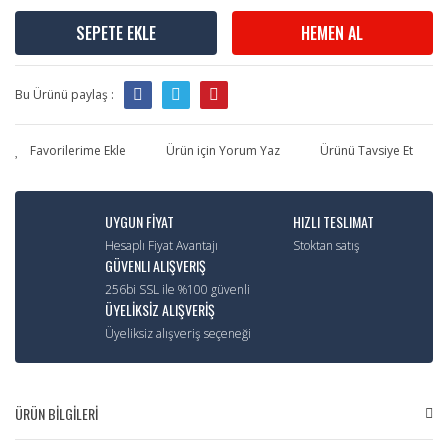
SEPETE EKLE
HEMEN AL
Bu Ürünü paylaş :
Ürün için Yorum Yaz
Ürünü Tavsiye Et
UYGUN FİYAT
HIZLI TESLIMAT
Hesaplı Fiyat Avantajı
Stoktan satış
GÜVENLI ALIŞVERIŞ
256bi SSL ile %100 güvenli
ÜYELİKSİZ ALIŞVERİŞ
Üyeliksiz alışveriş seçeneği
ÜRÜN BİLGİLERİ