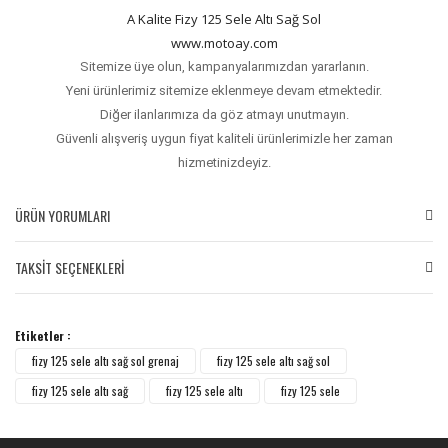
A Kalite Fizy 125 Sele Altı Sağ Sol
www.motoay.com
Sitemize üye olun, kampanyalarımızdan yararlanın.
Yeni ürünlerimiz sitemize eklenmeye devam etmektedir.
Diğer ilanlarımıza da göz atmayı unutmayın.
Güvenli alışveriş uygun fiyat kaliteli ürünlerimizle her zaman
hizmetinizdeyiz.
ÜRÜN YORUMLARI
TAKSİT SEÇENEKLERİ
Bu ürüne ilk yorumu siz yapın!
Etiketler :
Yorum Yaz
fizy 125 sele altı sağ sol grenaj
fizy 125 sele altı sağ sol
fizy 125 sele altı sağ
fizy 125 sele altı
fizy 125 sele