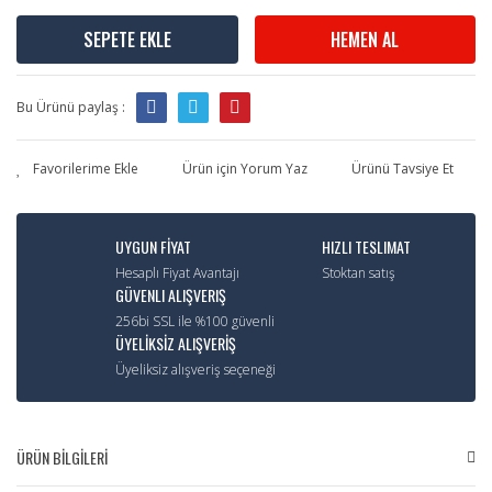
SEPETE EKLE
HEMEN AL
Bu Ürünü paylaş :
Ürün için Yorum Yaz
Ürünü Tavsiye Et
UYGUN FİYAT
HIZLI TESLIMAT
Hesaplı Fiyat Avantajı
Stoktan satış
GÜVENLI ALIŞVERIŞ
256bi SSL ile %100 güvenli
ÜYELİKSİZ ALIŞVERİŞ
Üyeliksiz alışveriş seçeneği
ÜRÜN BİLGİLERİ