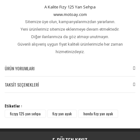
A Kalite Fizy 125 Yan Sehpa
www.motoay.com
Sitemize üye olun, kampanyalarımızdan yararlanın.
Yeni ürünlerimiz sitemize eklenmeye devam etmektedir.
Diğer ilanlarımıza da göz atmayı unutmayın.
Güvenli alışveriş uygun fiyat kaliteli ürünlerimizle her zaman
hizmetinizdeyiz.
ÜRÜN YORUMLARI
TAKSİT SEÇENEKLERİ
Bu ürüne ilk yorumu siz yapın!
Etiketler :
Yorum Yaz
fizzyy 125 yan sehpa
fizy yan ayak
honda fizy yan ayak