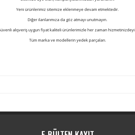
Yeni ürünlerimiz sitemize eklenmeye devam etmektedir.
Diğer ilanlarımıza da göz atmayı unutmayın.
üvenli alışveriş uygun fiyat kaliteli ürünlerimizle her zaman hizmetinizdeyi
Tüm marka ve modellerin yedek parçaları.
Bu ürüne ilk yorumu siz yapın!
Yorum Yaz
E-BÜLTEN KAYIT