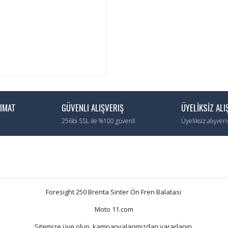
LIMAT
GÜVENLI ALIŞVERIŞ
ÜYELİKSİZ ALI
256bi SSL ile %100 güvenli
Üyeliksiz alışver
Foresight 250 Brenta Sinter Ön Fren Balatası
Moto 11.com
Sitemize üye olun, kampanyalarımızdan yararlanın.