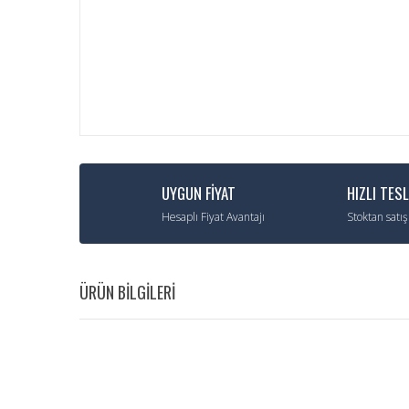
UYGUN FİYAT
HIZLI TES
Hesaplı Fiyat Avantajı
Stoktan satış
ÜRÜN BİLGİLERİ