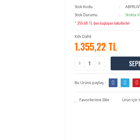
Stok Kodu
ABFRUV
Stok Durumu
Stokta V
* 255,68 TL den başlayan taksitlerle!
Kdv Dahil
1.355,22 TL
SEP
Bu Ürünü paylaş :
Ürün için