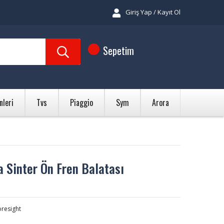
Giriş Yap / Kayıt Ol
Sepetim
nleri
Tvs
Piaggio
Sym
Arora
 Sinter Ön Fren Balatası
resight