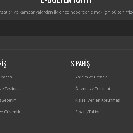
ırsatlar ve kampanyalardan ilk önce haberdar olmak için bültenimiz
RİŞ
SİPARİŞ
i Yasası
Yardım ve Destek
 ve Teslimat
Ödeme ve Teslimat
iş Sepetim
Kişisel Verilen Korunmas
 ve Güvenlik
Sipariş Takibi