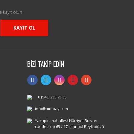
e kayıt olun
KAYIT OL
BİZİ TAKİP EDİN
0 (543) 233 75 35
info@motoay.com
Yakuplu mahallesi Hürriyet Bulvarı
caddesi no 65 / 17 istanbul Beylikdüzü