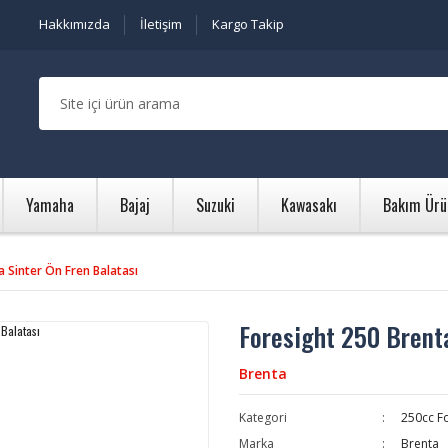
Hakkımızda
İletişim
Kargo Takip
Yamaha
Bajaj
Suzuki
Kawasakı
Bakım Ürü
 Sinter Ön Fren Balatası
Foresight 250 Brenta
Brenta
Kategori
250cc Fo
Marka
Brenta