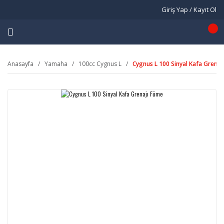
Giriş Yap / Kayıt Ol
Anasayfa
Yamaha
100cc Cygnus L
Cygnus L 100 Sinyal Kafa Grenaj