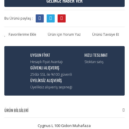
GELİNCE HABER VER
Bu Ürünü paylaş :
Ürün için Yorum Yaz
Ürünü Tavsiye Et
UYGUN FİYAT
HIZLI TESLIMAT
Hesaplı Fiyat Avantajı
Stoktan satış
GÜVENLI ALIŞVERIŞ
256bi SSL ile %100 güvenli
ÜYELİKSİZ ALIŞVERİŞ
Üyeliksiz alışveriş seçeneği
ÜRÜN BİLGİLERİ
Cygnus L 100 Gidon Muhafaza