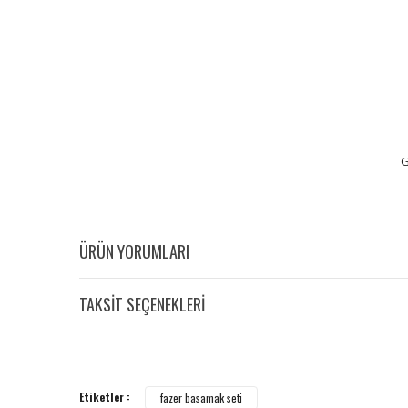
G
ÜRÜN YORUMLARI
TAKSİT SEÇENEKLERİ
Etiketler :
fazer basamak seti