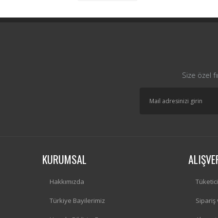
Size özel f
KURUMSAL
ALIŞVE
Hakkımızda
Tüketic
Türkiye Bayilerimiz
Sipariş