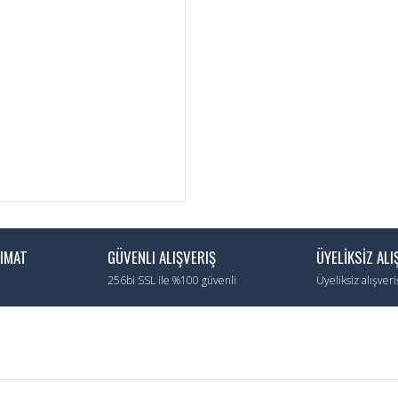
LIMAT
GÜVENLI ALIŞVERIŞ
ÜYELİKSİZ ALI
256bi SSL ile %100 güvenli
Üyeliksiz alışver