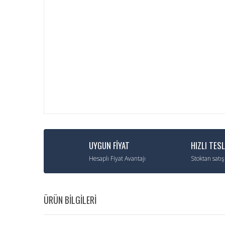
UYGUN FİYAT
HIZLI TES
Hesaplı Fiyat Avantajı
Stoktan satış
ÜRÜN BİLGİLERİ