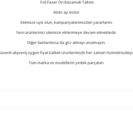
Fz6 Fazer Ön Basamak Takımı
Moto ay motor
Sitemize üye olun, kampanyalarımızdan yararlanın.
Yeni ürünlerimiz sitemize eklenmeye devam etmektedir.
Diğer ilanlarımıza da göz atmayı unutmayın.
üvenli alışveriş uygun fiyat kaliteli ürünlerimizle her zaman hizmetinizdeyi
Tüm marka ve modellerin yedek parçaları.
Bu ürüne ilk yorumu siz yapın!
Yorum Yaz