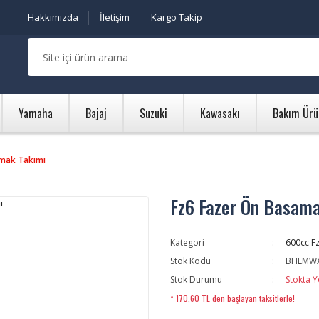
Hakkımızda
İletişim
Kargo Takip
Yamaha
Bajaj
Suzuki
Kawasakı
Bakım Ürü
amak Takımı
Fz6 Fazer Ön Basam
Kategori
600cc Fz
Stok Kodu
BHLMW
Stok Durumu
Stokta Y
* 170,60 TL den başlayan taksitlerle!