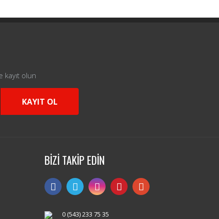
e kayıt olun
KAYIT OL
BİZİ TAKİP EDİN
0 (543) 233 75 35