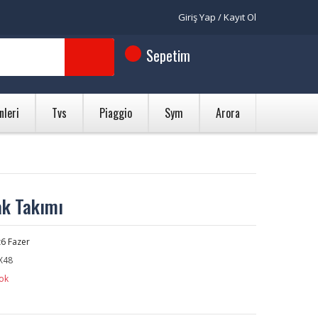
Giriş Yap / Kayıt Ol
Sepetim
nleri
Tvs
Piaggio
Sym
Arora
ak Takımı
6 Fazer
X48
ok