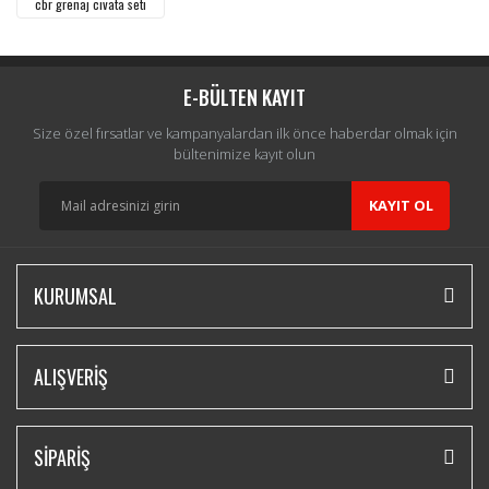
cbr grenaj civata seti
E-BÜLTEN KAYIT
Size özel fırsatlar ve kampanyalardan ilk önce haberdar olmak için
bültenimize kayıt olun
KAYIT OL
KURUMSAL
ALIŞVERİŞ
SİPARİŞ