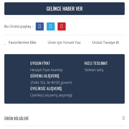
GELİNCE HABER VER
Bu Ürünü paylaş :
Ürün için Yorum Yaz
Ürünü Tavsiye Et
UYGUN FİYAT
HIZLI TESLIMAT
Hesaplı Fiyat Avantajı
Stoktan satış
GÜVENLI ALIŞVERIŞ
256bi SSL ile %100 güvenli
ÜYELİKSİZ ALIŞVERİŞ
Üyeliksiz alışveriş seçeneği
ÜRÜN BİLGİLERİ