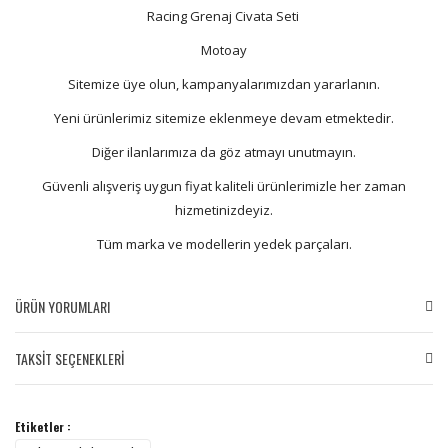
Racing Grenaj Civata Seti
Motoay
Sitemize üye olun, kampanyalarımızdan yararlanın.
Yeni ürünlerimiz sitemize eklenmeye devam etmektedir.
Diğer ilanlarımıza da göz atmayı unutmayın.
Güvenli alışveriş uygun fiyat kaliteli ürünlerimizle her zaman
hizmetinizdeyiz.
Tüm marka ve modellerin yedek parçaları.
ÜRÜN YORUMLARI
TAKSİT SEÇENEKLERİ
Bu ürüne ilk yorumu siz yapın!
Etiketler :
Yorum Yaz