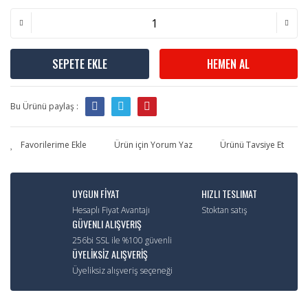
SEPETE EKLE
HEMEN AL
Bu Ürünü paylaş :
Ürün için Yorum Yaz
Ürünü Tavsiye Et
UYGUN FİYAT
HIZLI TESLIMAT
Hesaplı Fiyat Avantajı
Stoktan satış
GÜVENLI ALIŞVERIŞ
256bi SSL ile %100 güvenli
ÜYELİKSİZ ALIŞVERİŞ
Üyeliksiz alışveriş seçeneği