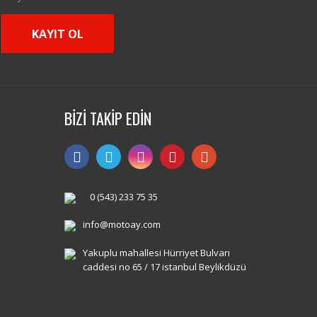
KAYIT OL
BİZİ TAKİP EDİN
0 (543) 233 75 35
info@motoay.com
Yakuplu mahallesi Hürriyet Bulvarı
caddesi no 65 / 17 istanbul Beylikdüzü