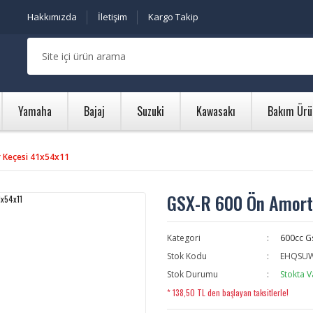
Hakkımızda
İletişim
Kargo Takip
Yamaha
Bajaj
Suzuki
Kawasakı
Bakım Ürü
 Keçesi 41x54x11
GSX-R 600 Ön Amorti
Kategori
600cc G
Stok Kodu
EHQSU
Stok Durumu
Stokta V
* 138,50 TL den başlayan taksitlerle!