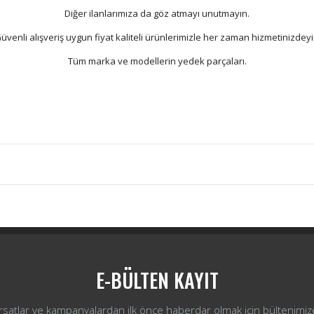
Diğer ilanlarımıza da göz atmayı unutmayın.
üvenli alışveriş uygun fiyat kaliteli ürünlerimizle her zaman hizmetinizdeyi
Tüm marka ve modellerin yedek parçaları.
Bu ürüne ilk yorumu siz yapın!
Yorum Yaz
E-BÜLTEN KAYIT
ırsatlar ve kampanyalardan ilk önce haberdar olmak için bültenimiz