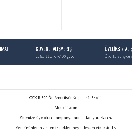
LIMAT
GÜVENLI ALIŞVERIŞ
ÜYELİKSİZ ALI
256bi SSL ile %100 güvenli
Üyeliksiz alışver
GSX-R 600 Ön Amortisör Keçesi 41x54x11
Moto 11.com
Sitemize üye olun, kampanyalarımızdan yararlanın.
Yeni ürünlerimiz sitemize eklenmeye devam etmektedir.