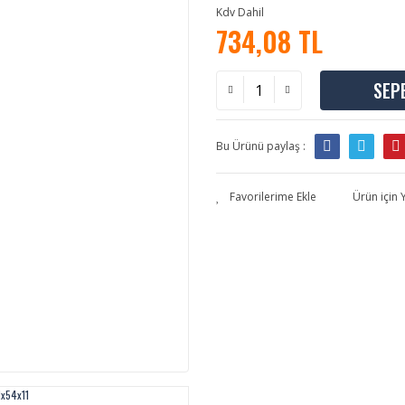
Kdv Dahil
734,08 TL
SEP
Bu Ürünü paylaş :
Ürün için