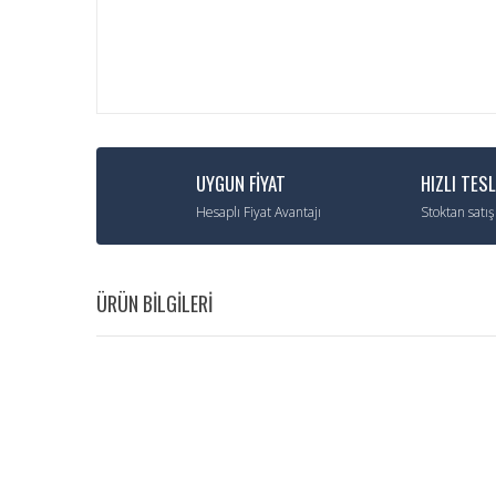
UYGUN FİYAT
HIZLI TES
Hesaplı Fiyat Avantajı
Stoktan satış
ÜRÜN BİLGİLERİ