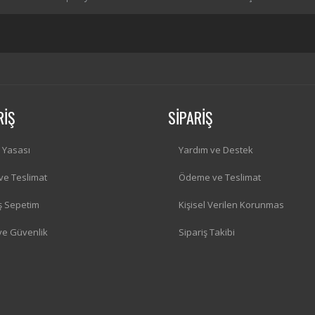
RİŞ
SİPARİŞ
i Yasası
Yardım ve Destek
 ve Teslimat
Ödeme ve Teslimat
iş Sepetim
Kişisel Verilen Korunmas
 ve Güvenlik
Sipariş Takibi