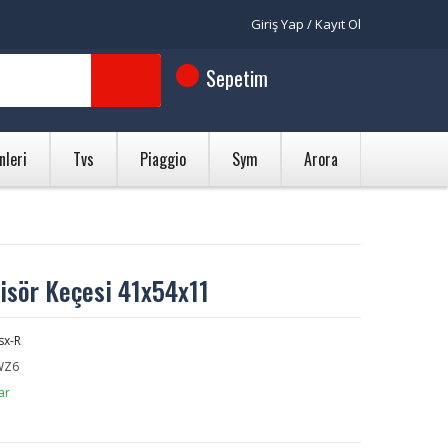
Giriş Yap / Kayıt Ol
Sepetim
nleri
Tvs
Piaggio
Sym
Arora
sör Keçesi 41x54x11
sx-R
WZ6
ar