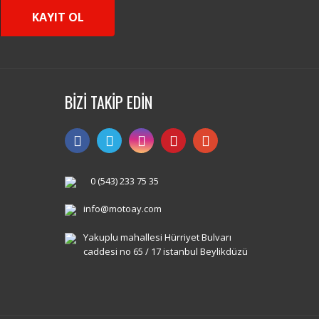
KAYIT OL
BİZİ TAKİP EDİN
0 (543) 233 75 35
info@motoay.com
Yakuplu mahallesi Hürriyet Bulvarı
caddesi no 65 / 17 istanbul Beylikdüzü