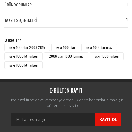
ÜRÜN YORUMLARI
TAKSİT SEÇENEKLERİ
Bu ürüne ilk yorumu siz yapın!
Etiketler :
Yorum Yaz
gsxr 1000 far 2009 2015
gsxr 1000 far
gsxr 1000 fairings
gsxr 1000 k5 farben
2006 gsxr 1000 fairings
gsxr 1000 farben
gsxr 1000 k6 farben
E-BÜLTEN KAYIT
Size özel fırsatlar ve kampanyalardan ilk önce haberdar olmak için
bültenimize kayıt olun
KAYIT OL