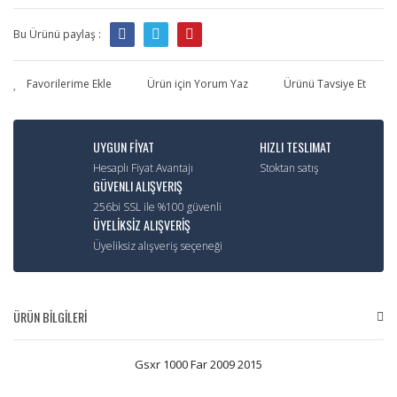
Bu Ürünü paylaş :
Ürün için Yorum Yaz
Ürünü Tavsiye Et
UYGUN FİYAT
HIZLI TESLIMAT
Hesaplı Fiyat Avantajı
Stoktan satış
GÜVENLI ALIŞVERIŞ
256bi SSL ile %100 güvenli
ÜYELİKSİZ ALIŞVERİŞ
Üyeliksiz alışveriş seçeneği
ÜRÜN BİLGİLERİ
Gsxr 1000 Far 2009 2015