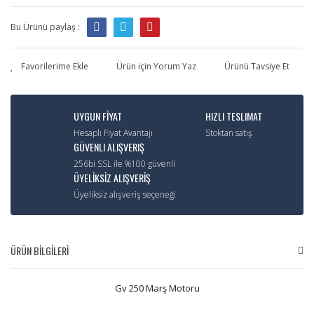
Bu Ürünü paylaş :
Ürün için Yorum Yaz
Ürünü Tavsiye Et
UYGUN FİYAT
HIZLI TESLIMAT
Hesaplı Fiyat Avantajı
Stoktan satış
GÜVENLI ALIŞVERIŞ
256bi SSL ile %100 güvenli
ÜYELİKSİZ ALIŞVERİŞ
Üyeliksiz alışveriş seçeneği
ÜRÜN BİLGİLERİ
Gv 250 Marş Motoru