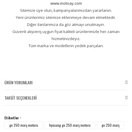
www.motoay.com
Sitemize üye olun, kampanyalarımızdan yararlanın.
Yeni ürünlerimiz sitemize eklenmeye devam etmektedir.
Diğer ilanlarımıza da göz atmayı unutmayın.
Güvenli alışveriş uygun fiyat kaliteli ürünlerimizle her zaman
hizmetinizdeyiz.
Tüm marka ve modellerin yedek parçaları.
ÜRÜN YORUMLARI
TAKSİT SEÇENEKLERİ
Bu ürüne ilk yorumu siz yapın!
Etiketler :
Yorum Yaz
gv 250 marş motoru
hyosung gv 250 marş motoru
gv 250 marş