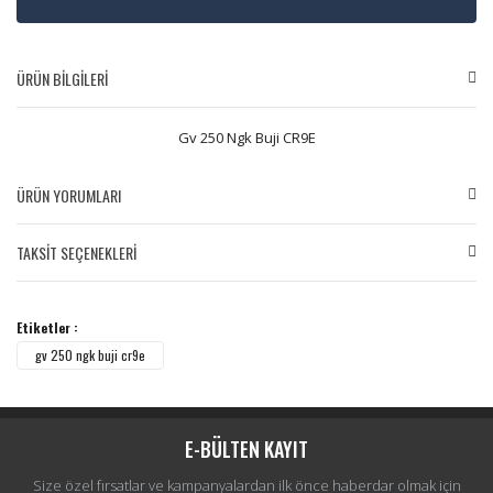
ÜRÜN BİLGİLERİ
Gv 250 Ngk Buji CR9E
ÜRÜN YORUMLARI
TAKSİT SEÇENEKLERİ
Bu ürüne ilk yorumu siz yapın!
Etiketler :
Yorum Yaz
gv 250 ngk buji cr9e
E-BÜLTEN KAYIT
Size özel fırsatlar ve kampanyalardan ilk önce haberdar olmak için