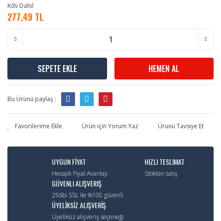
Kdv Dahil
277,49 TL
SEPETE EKLE
HEMEN AL
Bu Ürünü paylaş :
Ürün için Yorum Yaz
Ürünü Tavsiye Et
UYGUN FİYAT
HIZLI TESLIMAT
Hesaplı Fiyat Avantajı
Stoktan satış
GÜVENLI ALIŞVERIŞ
256bi SSL ile %100 güvenli
ÜYELİKSİZ ALIŞVERİŞ
Üyeliksiz alışveriş seçeneği