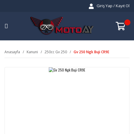
Giriş Yap / Kayıt Ol
Anasayfa
Kanuni
250cc Gv 250
Gv 250 Ngk Buji CR9E