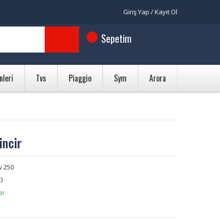
Giriş Yap / Kayıt Ol
Sepetim
nleri
Tvs
Piaggio
Sym
Arora
incir
v 250
3
ar