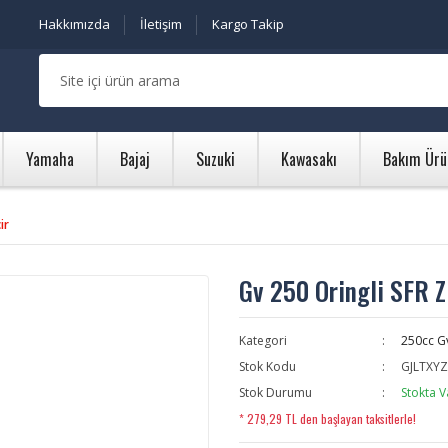
Hakkımızda
İletişim
Kargo Takip
Yamaha
Bajaj
Suzuki
Kawasakı
Bakım Ürü
ir
Gv 250 Oringli SFR Z
Kategori
250cc G
Stok Kodu
GJLTXYZ
Stok Durumu
Stokta V
* 279,29 TL den başlayan taksitlerle!