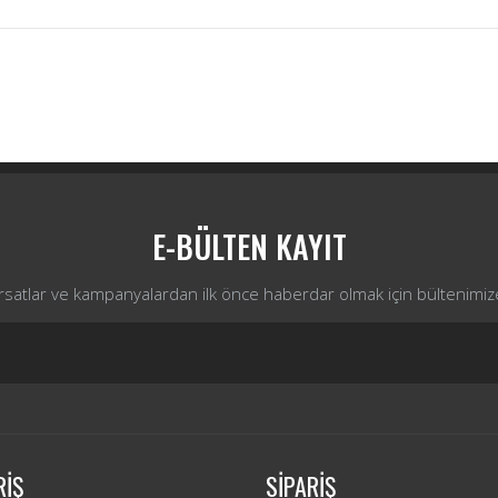
Bu ürüne ilk yorumu siz yapın!
Yorum Yaz
E-BÜLTEN KAYIT
ırsatlar ve kampanyalardan ilk önce haberdar olmak için bültenimiz
RİŞ
SİPARİŞ