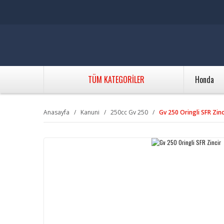
TÜM KATEGORİLER
Honda
Anasayfa
Kanuni
250cc Gv 250
Gv 250 Oringli SFR Zinc