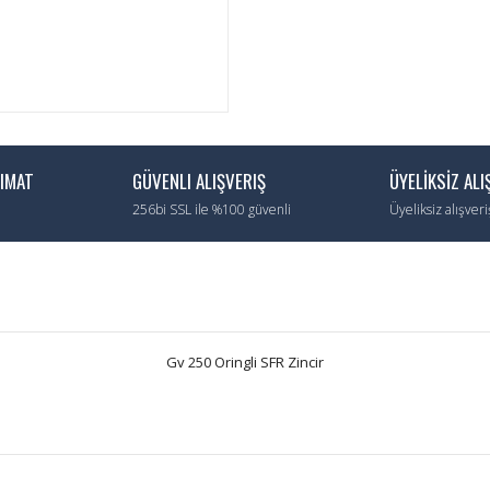
LIMAT
GÜVENLI ALIŞVERIŞ
ÜYELİKSİZ ALI
256bi SSL ile %100 güvenli
Üyeliksiz alışver
Gv 250 Oringli SFR Zincir