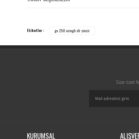
Etiketler :
gv 250 oringli sfr zincir
Size özel f
KURUMSAL
ALIŞVE