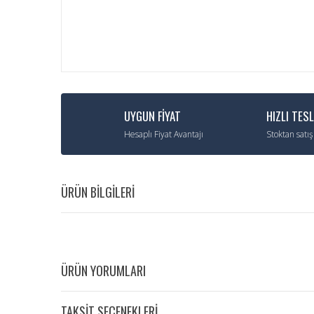
UYGUN FİYAT
HIZLI TES
Hesaplı Fiyat Avantajı
Stoktan satış
ÜRÜN BİLGİLERİ
ÜRÜN YORUMLARI
TAKSİT SEÇENEKLERİ