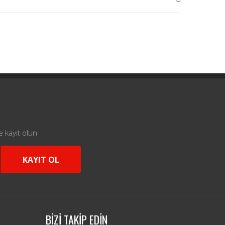
e kayıt olun
KAYIT OL
BİZİ TAKİP EDİN