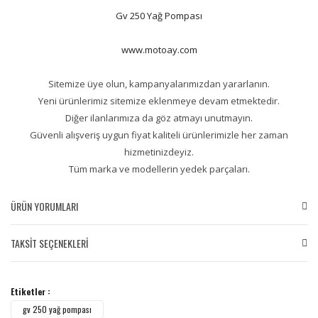
Gv 250 Yağ Pompası
www.motoay.com
Sitemize üye olun, kampanyalarımızdan yararlanın.
Yeni ürünlerimiz sitemize eklenmeye devam etmektedir.
Diğer ilanlarımıza da göz atmayı unutmayın.
Güvenli alışveriş uygun fiyat kaliteli ürünlerimizle her zaman
hizmetinizdeyiz.
Tüm marka ve modellerin yedek parçaları.
ÜRÜN YORUMLARI
TAKSİT SEÇENEKLERİ
Bu ürüne ilk yorumu siz yapın!
Etiketler :
Yorum Yaz
gv 250 yağ pompası