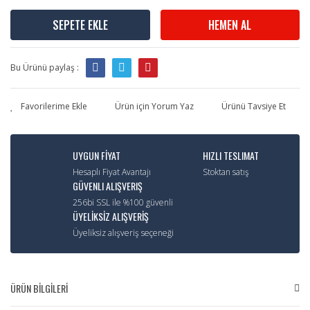
SEPETE EKLE
HEMEN AL
Bu Ürünü paylaş :
Ürün için Yorum Yaz
Ürünü Tavsiye Et
UYGUN FİYAT
HIZLI TESLIMAT
Hesaplı Fiyat Avantajı
Stoktan satış
GÜVENLI ALIŞVERIŞ
256bi SSL ile %100 güvenli
ÜYELİKSİZ ALIŞVERİŞ
Üyeliksiz alışveriş seçeneği
ÜRÜN BİLGİLERİ