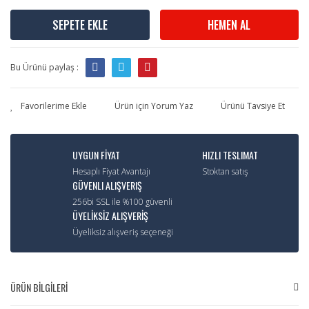
SEPETE EKLE
HEMEN AL
Bu Ürünü paylaş :
Ürün için Yorum Yaz
Ürünü Tavsiye Et
UYGUN FİYAT
HIZLI TESLIMAT
Hesaplı Fiyat Avantajı
Stoktan satış
GÜVENLI ALIŞVERIŞ
256bi SSL ile %100 güvenli
ÜYELİKSİZ ALIŞVERİŞ
Üyeliksiz alışveriş seçeneği
ÜRÜN BİLGİLERİ