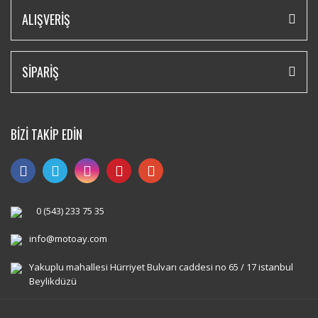
ALIŞVERİŞ
SİPARİŞ
BİZİ TAKİP EDİN
0 (543) 233 75 35
info@motoay.com
Yakuplu mahallesi Hürriyet Bulvarı caddesi no 65 / 17 istanbul
Beylikdüzü