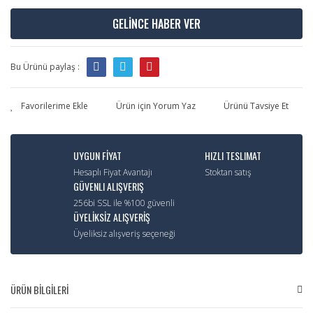
GELİNCE HABER VER
Bu Ürünü paylaş :
Ürün için Yorum Yaz
Ürünü Tavsiye Et
UYGUN FİYAT
HIZLI TESLIMAT
Hesaplı Fiyat Avantajı
Stoktan satış
GÜVENLI ALIŞVERIŞ
256bi SSL ile %100 güvenli
ÜYELİKSİZ ALIŞVERİŞ
Üyeliksiz alışveriş seçeneği
ÜRÜN BİLGİLERİ