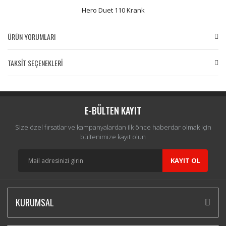
Hero Duet 110 Krank
ÜRÜN YORUMLARI
TAKSİT SEÇENEKLERİ
Bu ürüne ilk yorumu siz yapın!
Yorum Yaz
E-BÜLTEN KAYIT
Size özel fırsatlar ve kampanyalardan ilk önce haberdar olmak için
bültenimize kayıt olun
KAYIT OL
KURUMSAL