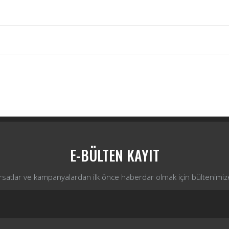
Bu ürüne ilk yorumu siz yapın!
Yorum Yaz
E-BÜLTEN KAYIT
ırsatlar ve kampanyalardan ilk önce haberdar olmak için bültenimiz