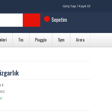
Giriş Yap / Kayıt Ol
Sepetim
nleri
Tvs
Piaggio
Sym
Arora
üzgarlık
b E
WXZ
ar