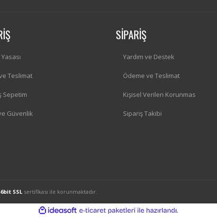
RİŞ
SİPARİŞ
i Yasası
Yardım ve Destek
 ve Teslimat
Ödeme ve Teslimat
iş Sepetim
Kişisel Verilen Korunmas
 ve Güvenlik
Sipariş Takibi
56bit SSL
sertifikası ile korunmaktadır.
ile
ideasoft
e-