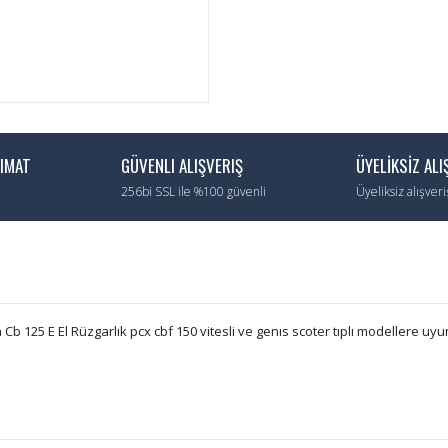
LIMAT
GÜVENLI ALIŞVERIŞ
ÜYELİKSİZ ALI
256bi SSL ile %100 güvenli
Üyeliksiz alışver
Cb 125 E El Rüzgarlık pcx cbf 150 vitesli ve genıs scoter tıplı modellere uy