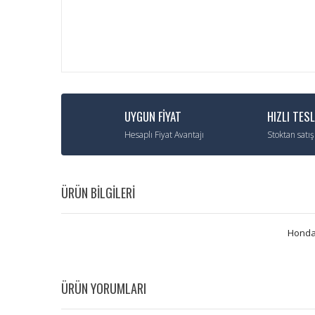
UYGUN FİYAT
HIZLI TES
Hesaplı Fiyat Avantajı
Stoktan satış
ÜRÜN BİLGİLERİ
Honda 
ÜRÜN YORUMLARI