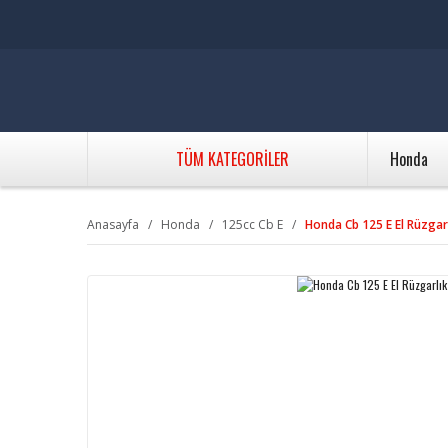
TÜM KATEGORİLER
Honda
Anasayfa
Honda
125cc Cb E
Honda Cb 125 E El Rüzgar