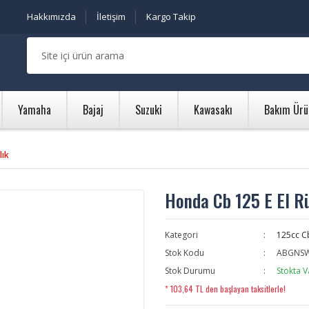
Hakkımızda
İletişim
Kargo Takip
Yamaha
Bajaj
Suzuki
Kawasakı
Bakım Ürü
lık
Honda Cb 125 E El R
Kategori
125cc C
Stok Kodu
ABGNS
Stok Durumu
Stokta V
* 103,64 TL den başlayan taksitlerle!