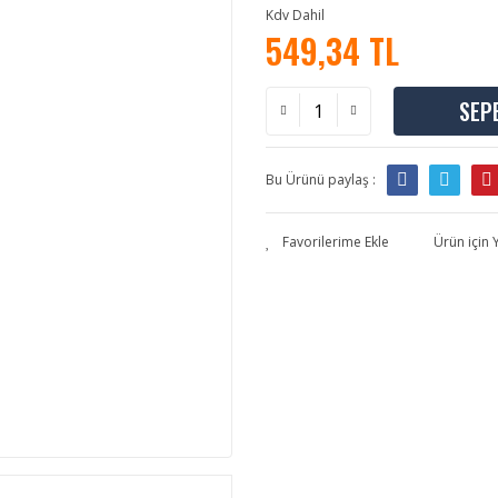
Kdv Dahil
549,34 TL
SEP
Bu Ürünü paylaş :
Ürün için