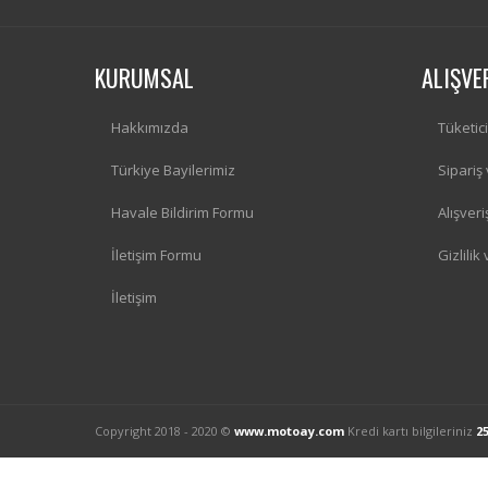
KURUMSAL
ALIŞVE
Hakkımızda
Tüketic
Türkiye Bayilerimiz
Sipariş
Havale Bildirim Formu
Alışver
İletişim Formu
Gizlilik
İletişim
Copyright 2018 - 2020 ©
www.motoay.com
Kredi kartı bilgileriniz
2