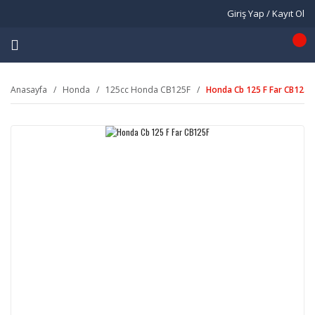
Giriş Yap / Kayıt Ol
Anasayfa
Honda
125cc Honda CB125F
Honda Cb 125 F Far CB125F