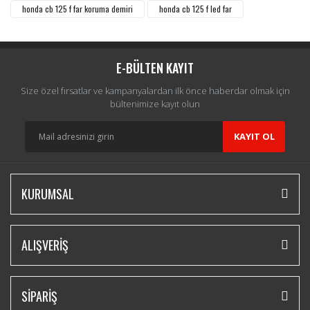
honda cb 125 f far koruma demiri
honda cb 125 f led far
E-BÜLTEN KAYIT
Size özel fırsatlar ve kampanyalardan ilk önce haberdar olmak için
bültenimize kayıt olun
KAYIT OL
KURUMSAL
ALIŞVERİŞ
SİPARİŞ