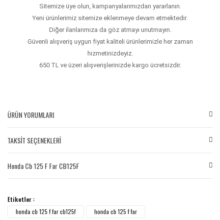
Sitemize üye olun, kampanyalarımızdan yararlanın.
Yeni ürünlerimiz sitemize eklenmeye devam etmektedir.
Diğer ilanlarımıza da göz atmayı unutmayın.
Güvenli alışveriş uygun fiyat kaliteli ürünlerimizle her zaman
hizmetinizdeyiz.
650 TL ve üzeri alışverişlerinizde kargo ücretsizdir.
ÜRÜN YORUMLARI
TAKSİT SEÇENEKLERİ
Bu ürüne ilk yorumu siz yapın!
Honda Cb 125 F Far CB125F
Yorum Yaz
Etiketler :
honda cb 125 f far cb125f
honda cb 125 f far