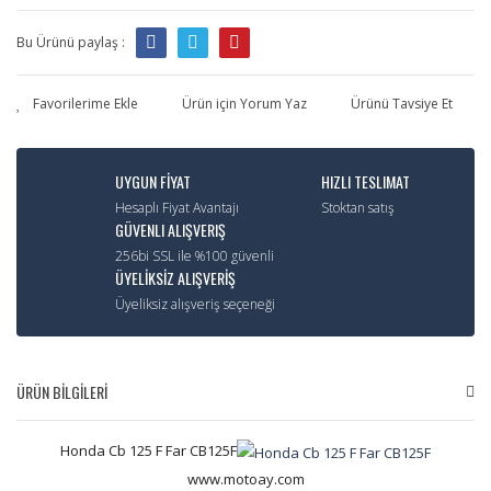
Bu Ürünü paylaş :
Ürün için Yorum Yaz
Ürünü Tavsiye Et
UYGUN FİYAT
HIZLI TESLIMAT
Hesaplı Fiyat Avantajı
Stoktan satış
GÜVENLI ALIŞVERIŞ
256bi SSL ile %100 güvenli
ÜYELİKSİZ ALIŞVERİŞ
Üyeliksiz alışveriş seçeneği
ÜRÜN BİLGİLERİ
Honda Cb 125 F Far CB125F
www.motoay.com