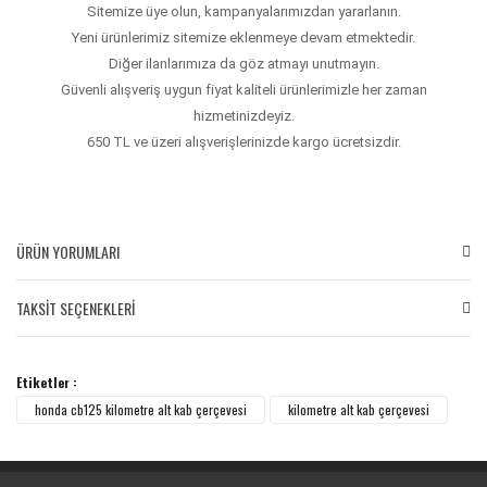
Sitemize üye olun, kampanyalarımızdan yararlanın.
Yeni ürünlerimiz sitemize eklenmeye devam etmektedir.
Diğer ilanlarımıza da göz atmayı unutmayın.
Güvenli alışveriş uygun fiyat kaliteli ürünlerimizle her zaman
hizmetinizdeyiz.
650 TL ve üzeri alışverişlerinizde kargo ücretsizdir.
ÜRÜN YORUMLARI
TAKSİT SEÇENEKLERİ
Bu ürüne ilk yorumu siz yapın!
Etiketler :
Yorum Yaz
honda cb125 kilometre alt kab çerçevesi
kilometre alt kab çerçevesi