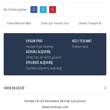
Bu Ürünü paylaş :
Ürün için Yorum Yaz
Ürünü Tavsiye Et
UYGUN FİYAT
HIZLI TESLIMAT
Hesaplı Fiyat Avantajı
Stoktan satış
GÜVENLI ALIŞVERIŞ
256bi SSL ile %100 güvenli
ÜYELİKSİZ ALIŞVERİŞ
Üyeliksiz alışveriş seçeneği
ÜRÜN BİLGİLERİ
Honda Cb125 Kilometre Alt Kab Çerçevesi
www.motoay.com