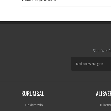
Size özel f
KURUMSAL
ALIŞVE
Hakkımızda
Tüketic