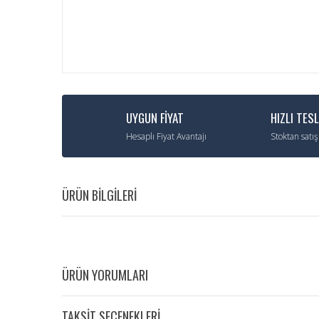
UYGUN FİYAT
HIZLI TES
Hesaplı Fiyat Avantajı
Stoktan satış
ÜRÜN BİLGİLERİ
ÜRÜN YORUMLARI
TAKSİT SEÇENEKLERİ