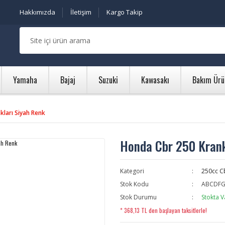
Hakkımızda
İletişim
Kargo Takip
Yamaha
Bajaj
Suzuki
Kawasakı
Bakım Ürü
kları Siyah Renk
Honda Cbr 250 Krank
Kategori
250cc C
Stok Kodu
ABCDFG
Stok Durumu
Stokta V
* 368,13 TL den başlayan taksitlerle!