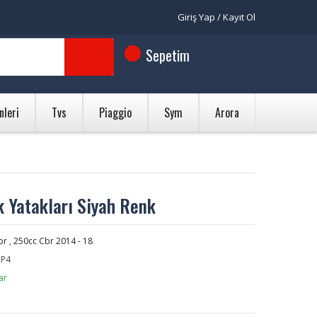
Giriş Yap / Kayıt Ol
Sepetim
nleri
Tvs
Piaggio
Sym
Arora
 Yatakları Siyah Renk
br
,
250cc Cbr 2014 - 18
P4
ar