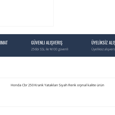
LIMAT
GÜVENLI ALIŞVERIŞ
ÜYELİKSİZ ALI
256bi SSL ile %100 güvenli
Üyeliksiz alışver
Honda Cbr 250 Krank Yatakları Siyah Renk orjınal kalite ürün