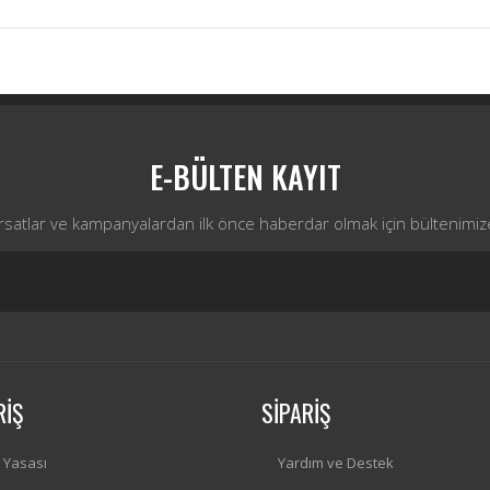
Bu ürüne ilk yorumu siz yapın!
Yorum Yaz
E-BÜLTEN KAYIT
ırsatlar ve kampanyalardan ilk önce haberdar olmak için bültenimiz
RİŞ
SİPARİŞ
i Yasası
Yardım ve Destek