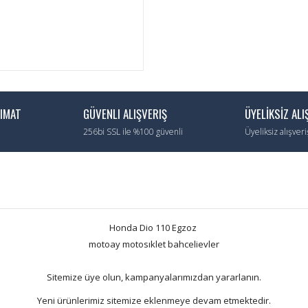
LIMAT
GÜVENLI ALIŞVERIŞ
ÜYELİKSİZ ALI
256bi SSL ile %100 güvenli
Üyeliksiz alışver
Honda Dio 110 Egzoz
motoay motosıklet bahcelievler
Sitemize üye olun, kampanyalarımızdan yararlanın.
Yeni ürünlerimiz sitemize eklenmeye devam etmektedir.