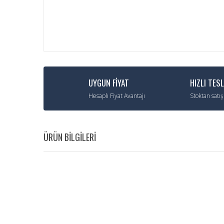
UYGUN FİYAT
HIZLI TES
Hesaplı Fiyat Avantajı
Stoktan satış
ÜRÜN BİLGİLERİ