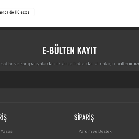
Yorum Yaz
honda dio 110 egzoz
E-BÜLTEN KAYIT
ırsatlar ve kampanyalardan ilk önce haberdar olmak için bültenimiz
RİŞ
SİPARİŞ
i Yasası
Yardım ve Destek