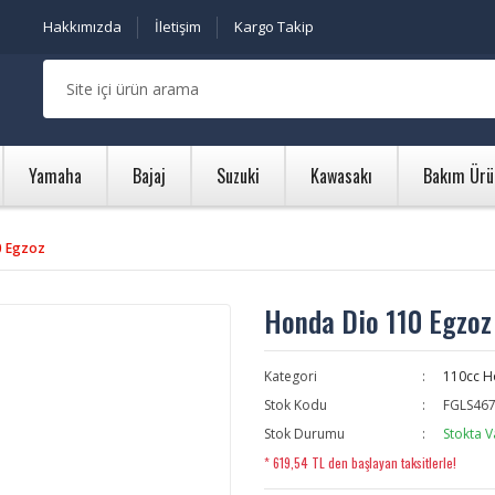
Hakkımızda
İletişim
Kargo Takip
Yamaha
Bajaj
Suzuki
Kawasakı
Bakım Ürü
0 Egzoz
Honda Dio 110 Egzoz
Kategori
110cc H
Stok Kodu
FGLS46
Stok Durumu
Stokta V
* 619,54 TL den başlayan taksitlerle!