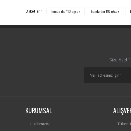
Etiketler :
honda dio 110 egsoz
honda dio 110 eksoz
Size özel f
KURUMSAL
ALIŞVE
Hakkımızda
Tüketic