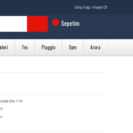
Giriş Yap / Kayıt Ol
Sepetim
nleri
Tvs
Piaggio
Sym
Arora
onda Dio 110
79
ar