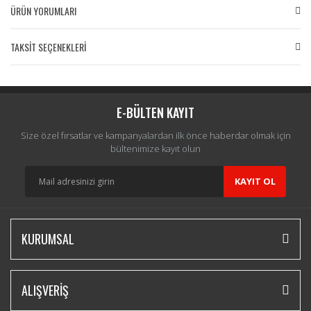
ÜRÜN YORUMLARI
TAKSİT SEÇENEKLERİ
Bu ürüne ilk yorumu siz yapın!
Yorum Yaz
E-BÜLTEN KAYIT
Size özel fırsatlar ve kampanyalardan ilk önce haberdar olmak için
bültenimize kayıt olun
KAYIT OL
KURUMSAL
ALIŞVERİŞ