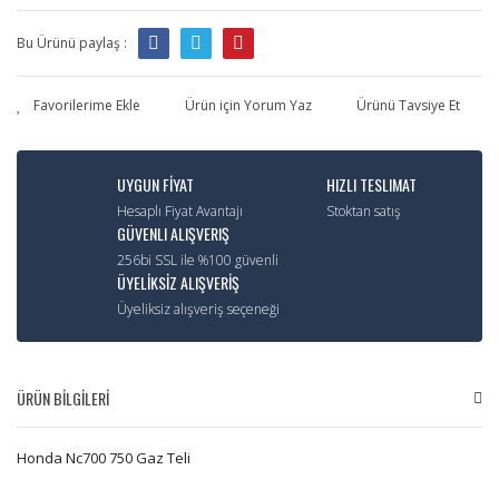
Bu Ürünü paylaş :
Ürün için Yorum Yaz
Ürünü Tavsiye Et
UYGUN FİYAT
HIZLI TESLIMAT
Hesaplı Fiyat Avantajı
Stoktan satış
GÜVENLI ALIŞVERIŞ
256bi SSL ile %100 güvenli
ÜYELİKSİZ ALIŞVERİŞ
Üyeliksiz alışveriş seçeneği
ÜRÜN BİLGİLERİ
Honda Nc700 750 Gaz Teli