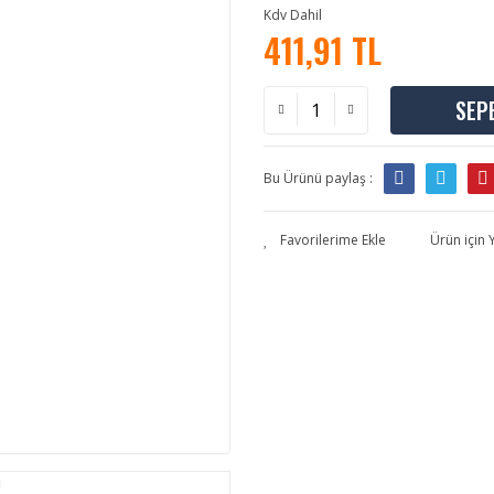
Kdv Dahil
411,91 TL
SEP
Bu Ürünü paylaş :
Ürün için