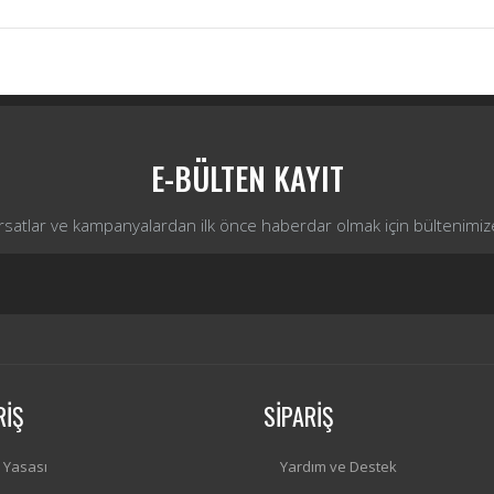
Bu ürüne ilk yorumu siz yapın!
Yorum Yaz
E-BÜLTEN KAYIT
ırsatlar ve kampanyalardan ilk önce haberdar olmak için bültenimiz
RİŞ
SİPARİŞ
i Yasası
Yardım ve Destek