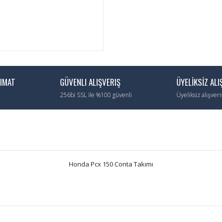
LIMAT
GÜVENLI ALIŞVERIŞ
ÜYELİKSİZ ALI
256bi SSL ile %100 güvenli
Üyeliksiz alışver
Honda Pcx 150 Conta Takımı