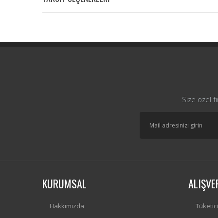
Size özel f
KURUMSAL
ALIŞVE
Hakkımızda
Tüketic