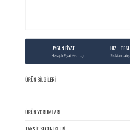
UYGUN FİYAT
HIZLI TES
Hesaplı Fiyat Avantajı
Stoktan satış
ÜRÜN BİLGİLERİ
ÜRÜN YORUMLARI
TAKSİT SEÇENEKLERİ