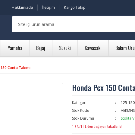
Hakkımızda
İletişim
Kargo Takip
Yamaha
Bajaj
Suzuki
Kawasakı
Bakım Ürü
 150 Conta Takımı
Honda Pcx 150 Conta
Kategori
125-150
Stok Kodu
AEKMNS
Stok Durumu
Stokta V
* 77,71 TL den başlayan taksitlerle!