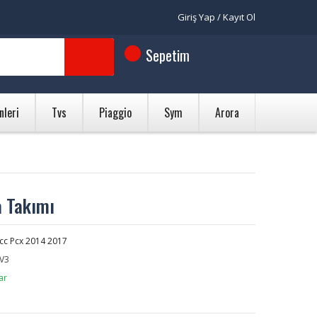
Giriş Yap / Kayıt Ol
Sepetim
nleri
Tvs
Piaggio
Sym
Arora
 Takımı
cc Pcx 2014 2017
V3
ar