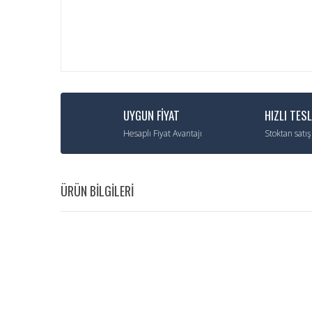
UYGUN FİYAT
HIZLI TES
Hesaplı Fiyat Avantajı
Stoktan satış
ÜRÜN BİLGİLERİ