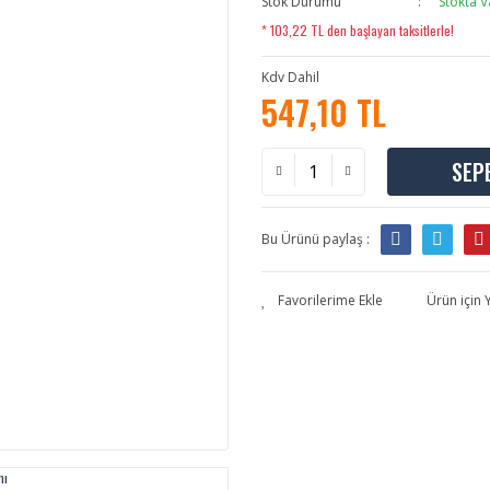
Stok Durumu
Stokta V
* 103,22 TL den başlayan taksitlerle!
Kdv Dahil
547,10 TL
SEP
Bu Ürünü paylaş :
Ürün için