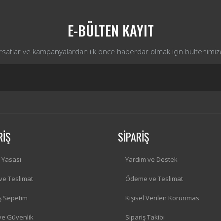
E-BÜLTEN KAYIT
ırsatlar ve kampanyalardan ilk önce haberdar olmak için bültenimiz
RİŞ
SİPARİŞ
i Yasası
Yardım ve Destek
 ve Teslimat
Ödeme ve Teslimat
iş Sepetim
Kişisel Verilen Korunmas
 ve Güvenlik
Sipariş Takibi