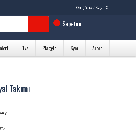
Giriş Yap / Kayıt Ol
Sepetim
nleri
Tvs
Piaggio
Sym
Arora
yal Takımı
pacy
UYZ