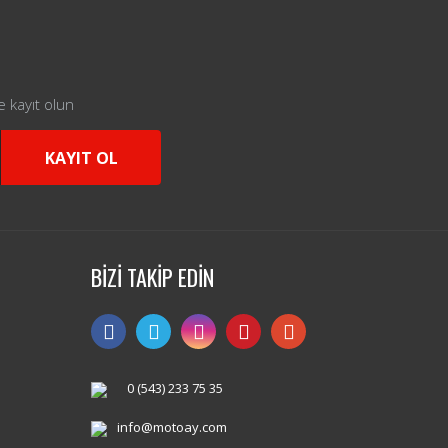
e kayıt olun
KAYIT OL
BİZİ TAKİP EDİN
0 (543) 233 75 35
info@motoay.com