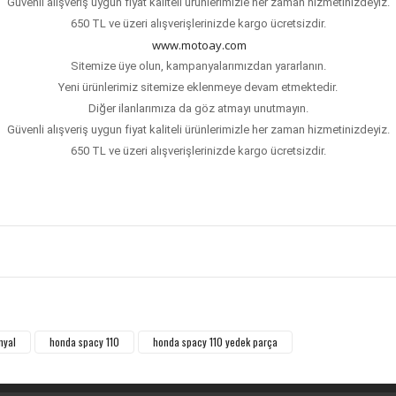
Güvenli alışveriş uygun fiyat kaliteli ürünlerimizle her zaman hizmetinizdeyiz.
650 TL ve üzeri alışverişlerinizde kargo ücretsizdir.
www.motoay.com
Sitemize üye olun, kampanyalarımızdan yararlanın.
Yeni ürünlerimiz sitemize eklenmeye devam etmektedir.
Diğer ilanlarımıza da göz atmayı unutmayın.
Güvenli alışveriş uygun fiyat kaliteli ürünlerimizle her zaman hizmetinizdeyiz.
650 TL ve üzeri alışverişlerinizde kargo ücretsizdir.
Bu ürüne ilk yorumu siz yapın!
Yorum Yaz
nyal
honda spacy 110
honda spacy 110 yedek parça