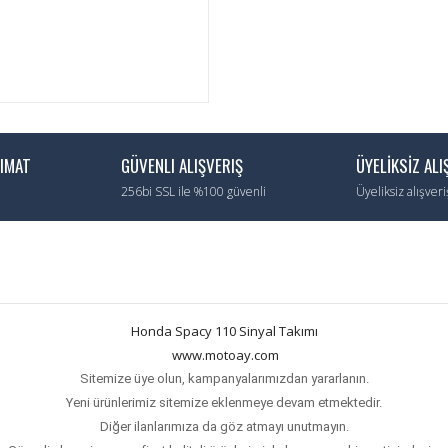
LIMAT
GÜVENLI ALIŞVERIŞ
ÜYELİKSİZ ALI
256bi SSL ile %100 güvenli
Üyeliksiz alışver
Honda Spacy 110 Sinyal Takımı
www.motoay.com
Sitemize üye olun, kampanyalarımızdan yararlanın.
Yeni ürünlerimiz sitemize eklenmeye devam etmektedir.
Diğer ilanlarımıza da göz atmayı unutmayın.