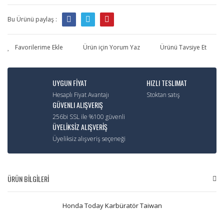
Bu Ürünü paylaş :
Ürün için Yorum Yaz
Ürünü Tavsiye Et
UYGUN FİYAT
HIZLI TESLIMAT
Hesaplı Fiyat Avantajı
Stoktan satış
GÜVENLI ALIŞVERIŞ
256bi SSL ile %100 güvenli
ÜYELİKSİZ ALIŞVERİŞ
Üyeliksiz alışveriş seçeneği
ÜRÜN BİLGİLERİ
Honda Today Karbüratör Taiwan