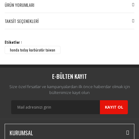
ÜRÜN YORUMLARI
TAKSİT SEÇENEKLERİ
Bu ürüne ilk yorumu siz yapın!
Etiketler :
Yorum Yaz
honda today karbüratör taiwan
E-BÜLTEN KAYIT
Size özel fırsatlar ve kampanyalardan ilk önce haberdar olmak için
bültenimize kayıt olun
KAYIT OL
KURUMSAL