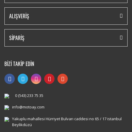
ALIŞVERİŞ
SİPARİŞ
BİZİ TAKİP EDİN
0 (543) 233 75 35
info@motoay.com
Yakuplu mahallesi Hürriyet Bulvarı caddesi no 65 / 17 istanbul
Beylikdüzü